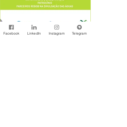
Facebook
LinkedIn
Instagram
Telegram
A Rede Brasil de Organismos de Bacias
Hidrográficas - REBOB é uma entidade sem
fins lucrativos constituída na forma jurídicos de
Associação Civil, formada por associações e
consórcios de municípios, associações de
usuários, comitês de bacia e outras
organizações afins, estabelecidas em âmbito
de bacias hidrográficas.
Assine Gratuitamente