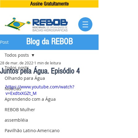
Assine Gratuitamente
Blog da REBOB
Post
Todos posts
28 de mar. de 2022
1 min de leitura
Todos posts
Juntos pela Água. Episódio 4
Olhando para Água
https://www.youtube.com/watch?
Notícias
v=ExdtxXGZt_M
Aprendendo com a Água
REBOB Mulher
assembléia
Pavilhão Latino-Americano