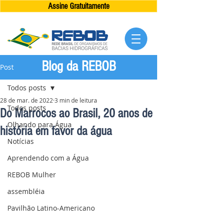
Assine Gratuitamente
Blog da REBOB
Post
Todos posts
28 de mar. de 2022
3 min de leitura
Todos posts
Do Marrocos ao Brasil, 20 anos de
Olhando para Água
história em favor da água
Notícias
Aprendendo com a Água
REBOB Mulher
assembléia
Pavilhão Latino-Americano