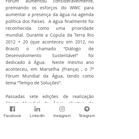
Fórum aumentou consideravelmente, 
premiando os esforços do WWC para 
aumentar a presença da água na agenda 
política dos Países.  A água finalmente foi 
reconhecida como uma prioridade 
mundial. Durante a Cúpula da Terra Rio 
2012 + 20 (que aconteceu em 2012, no 
Brasil) o chamado “Diálogo de 
Desenvolvimento Sustentável” foi 
dedicado à Água.  Neste mesmo ano 
aconteceu, em Marselha (França) , o 7º 
Fórum Mundial da Água, tendo como 
tema “Tempo de Soluções”.  
Passadas sete edições de realização 
Fórum Mundial da Água, objetivo do 
Conselho Mundial da água é agora 
Facebook
LinkedIn
Instagram
Telegram
manter a água na mesa de discussões 
tendo em vista os Objetivos de 
Desenvolvimento Sustentável pós-2015. 
“Compartilhando Água” será o tema do 8º 