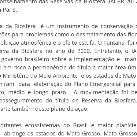
conselhamento das Reservas da Biosfera (IACBR 2017)
 Paris.  
a da Biosfera  é um instrumento de conservação q
ções para problemas como o desmatamento das flores
poluição atmosférica e o efeito estufa. O Pantanal foi
va da Biosfera no ano de 2000. Entretanto, o IAC
governo brasileiro sobre a implementação e  man
o em risco a permanência do título à maior área úmi
o Ministério do Meio Ambiente  e os estados de Mato
niram  para  elaboração do Plano Emergencial para 
o, médio e longo prazo.  A movimentação foi be
asseguramento do título de Reserva da Biosfera.
arte também deste plano de ação.
tantes ecossistemas do Brasil e maior planície
l  abrange os estados do Mato Grosso, Mato Grosso