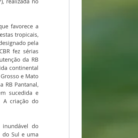
, realizada no 
ue favorece a 
tas tropicais, 
 designado pela 
BR fez sérias 
utenção da RB 
da continental 
 Grosso e Mato 
a RB Pantanal, 
m sucedida e 
 A criação do 
 inundável do 
 do Sul e uma 