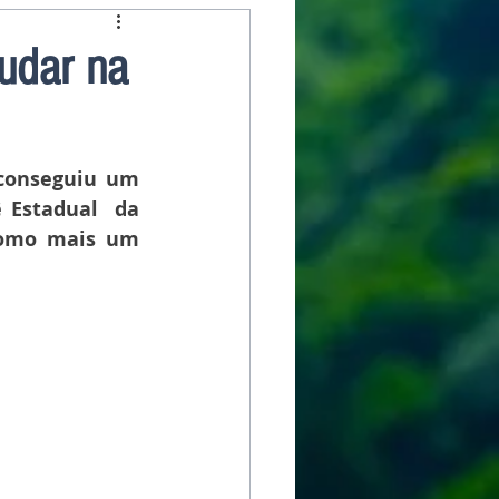
judar na
conseguiu um 
 Estadual  da 
como mais um 