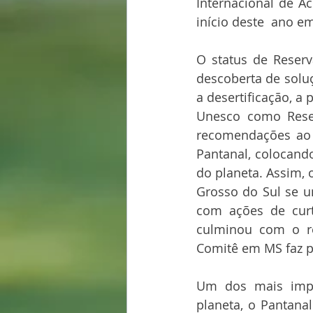
Internacional de A
início deste  ano em
O status de Reserv
descoberta de solu
a desertificação, a 
Unesco como Reser
recomendações ao 
Pantanal, colocand
do planeta. Assim, 
Grosso do Sul se u
com ações de curt
culminou com o re
Comitê em MS faz p
Um dos mais impor
planeta, o Pantana