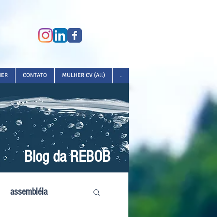
HER
CONTATO
MULHER CV (All)
.
Blog da REBOB
assembléia