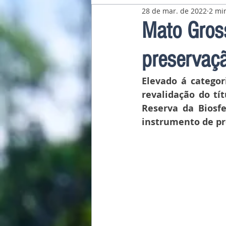
28 de mar. de 2022
2 min
Pavilhão Latino-Americano
Mato Gross
preservaç
Elevado á categor
revalidação do tí
Reserva da Biosf
instrumento de pr