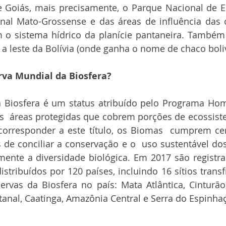
 Goiás, mais precisamente, o Parque Nacional de Em
nal Mato-Grossense e das áreas de influência das c
m o sistema hídrico da planície pantaneira. Também
 a leste da Bolívia (onde ganha o nome de chaco boliv
va Mundial da Biosfera?
 Biosfera é um status atribuído pelo Programa Hom
s  áreas protegidas que cobrem porções de ecossiste
corresponder a este título, os Biomas  cumprem cert
de conciliar a conservação e o  uso sustentável do
rmente a diversidade biológica. Em 2017 são registrad
istribuídos por 120 países, incluindo 16 sítios transf
servas da Biosfera no país: Mata Atlântica, Cinturã
tanal, Caatinga, Amazônia Central e Serra do Espinha