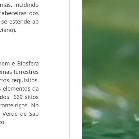
as, incidindo 
abeceiras dos 
 se estende ao 
iano).  
em e Biosfera 
mas terrestres 
os requisitos, 
s elementos da 
os  669 sítios 
ronteiriços. No 
o Verde de São 
ço.