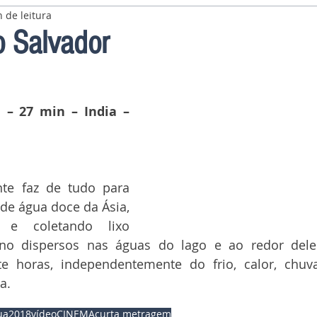
 de leitura
o Salvador
 – 27 min – India – 
nte faz de tudo para 
de água doce da Ásia, 
 e coletando lixo 
leno dispersos nas águas do lago e ao redor deles
te horas, independentemente do frio, calor, chuv
a.
ua
2018
vídeo
CINEMA
curta metragem