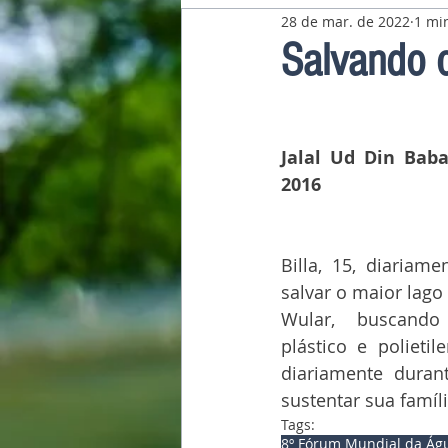
28 de mar. de 2022
1 min
Pavilhão Latino-Americano
Salvando 
Jalal Ud Din Baba
2016
Billa, 15, diariame
salvar o maior lago 
Wular, buscando
plástico e polieti
diariamente duran
sustentar sua famíli
Tags:
8º Fórum Mundial da Ág