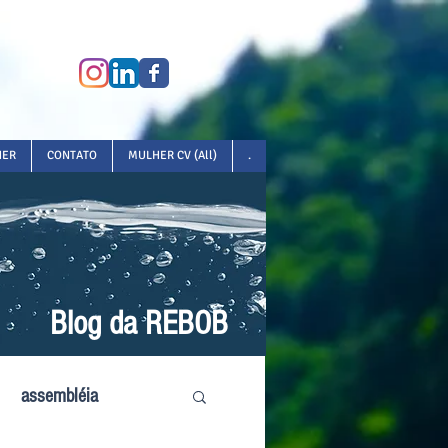
HER
CONTATO
MULHER CV (All)
.
Blog da REBOB
assembléia