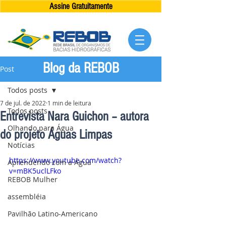
Assine Gratuitamente
Blog da REBOB
Post
Todos posts
7 de jul. de 2022
1 min de leitura
Todos posts
Entrevista Nara Guichon – autora
Olhando para Água
do projeto Águas Limpas
Notícias
https://www.youtube.com/watch?
Aprendendo com a Água
v=mBK5uclLFko
REBOB Mulher
assembléia
Pavilhão Latino-Americano