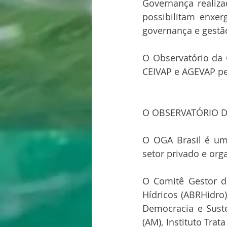
Governança realiz
possibilitam enxer
governança e gestã
O Observatório da 
CEIVAP e AGEVAP pe
O OBSERVATÓRIO 
O OGA Brasil é uma
setor privado e org
O Comitê Gestor do
Hídricos (ABRHidro)
Democracia e Sustent
(AM), Instituto Trat