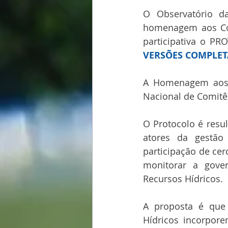
O Observatório d
homenagem aos Comi
VERSÕES COMPLET
A Homenagem aos C
Nacional de Comitês
O Protocolo é resu
atores da gestão
participação de ce
monitorar a gove
Recursos Hídricos.
A proposta é que
Hídricos incorpor