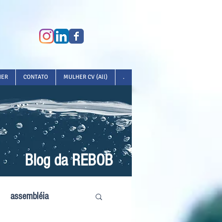
HER
CONTATO
MULHER CV (All)
.
Blog da REBOB
assembléia