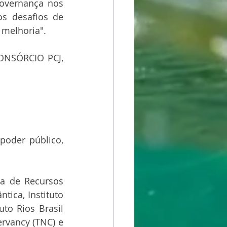
overnança nos 
s desafios de 
 melhoria".
ONSÓRCIO PCJ, 
poder público, 
a de Recursos 
ica, Instituto 
uto Rios Brasil 
ervancy (TNC) e 