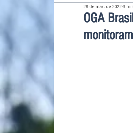
28 de mar. de 2022
3 min
Pavilhão Latino-Americano
OGA Brasil
monitoram