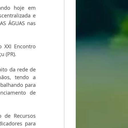
ando hoje em 
entralizada e 
participativa o PROTOCOLO DE MONITORAMENTO DA GOVERNANÇA DAS ÁGUAS nas 
 XXI Encontro 
u (PR).
to da rede de 
ãos, tendo a 
abalhando para 
nciamento de 
 de Recursos 
icadores para 