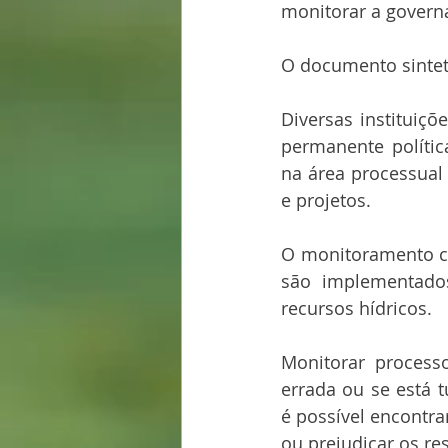
monitorar a govern
O documento sintet
Diversas instituiç
permanente polític
na área processual
e projetos.
O monitoramento co
são implementados
recursos hídricos.
Monitorar processo
errada ou se está
é possível encontra
ou prejudicar os re