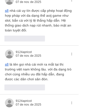
07 de nov. de 2025
s8
 nhà cái uy tín được cấp phép hoạt động 
hợp pháp với da dạng thể aoij game như 
slot, bắn cá với tỷ lệ thắng hấp dẫn. Hệ 
thống giao dịch nạp rút nhanh, bảo mật an 
toàn tuyệt đối.
Curtir
Responder
9124apricot
07 de nov. de 2025
s8
 là tên gọi nhà cái mới ra mắt tại thị 
trường việt nam không lâu. với đa dạng trò 
chơi cùng nhiều ưu đãi hấp dẫn, đang 
được các dân chơi săn đón.
Curtir
Responder
9124apricot
07 de nov. de 2025