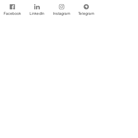
s8
 là điểm đến lý tưởng dành cho những 
thành viên yêu thích cá cược trực tuyến với 
Facebook
LinkedIn
Instagram
Telegram
hàng trăm lựa chọn giải trí khác nhau.
Curtir
Responder
Mostrar mais comentários