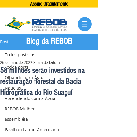
Assine Gratuitamente
Blog da REBOB
Post
Todos posts
26 de mai. de 2022
3 min de leitura
Todos posts
58 milhões serão investidos na
Olhando para Água
restauração florestal da Bacia
Notícias
Hidrográfica do Rio Suaçuí
Aprendendo com a Água
REBOB Mulher
assembléia
Pavilhão Latino-Americano