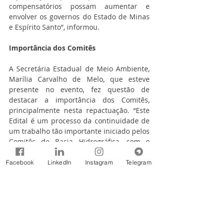
compensatórios possam aumentar e 
envolver os governos do Estado de Minas 
e Espírito Santo”, informou.
Importância dos Comitês
A Secretária Estadual de Meio Ambiente, 
Marília Carvalho de Melo, que esteve 
presente no evento, fez questão de 
destacar a importância dos Comitês, 
principalmente nesta repactuação. “Este 
Edital é um processo da continuidade de 
um trabalho tão importante iniciado pelos 
Comitês de Bacia Hidrográfica, com o 
plano de recursos hídricos e a 
implementação da cobrança, que 
Facebook
LinkedIn
Instagram
Telegram
propiciou vários investimentos.
O Edital reforça o resultado pelo qual os 
comitês tanto tem lutado e trabalhado: 
melhoria da qualidade da água e 