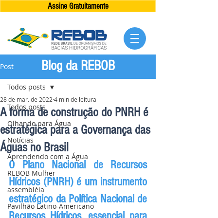
Assine Gratuitamente
Blog da REBOB
Post
Todos posts
28 de mar. de 2022
4 min de leitura
Todos posts
A forma de construção do PNRH é
Olhando para Água
estratégica para a Governança das
Notícias
Águas no Brasil
Aprendendo com a Água
O Plano Nacional de Recursos 
REBOB Mulher
Hídricos (PNRH) é um instrumento 
assembléia
estratégico da Política Nacional de 
Pavilhão Latino-Americano
Recursos Hídricos, essencial para 