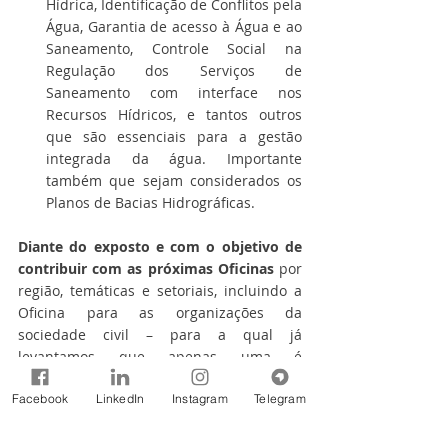
Hídrica, Identificação de Conflitos pela 
Água, Garantia de acesso à Água e ao 
Saneamento, Controle Social na 
Regulação dos Serviços de 
Saneamento com interface nos 
Recursos Hídricos, e tantos outros 
que são essenciais para a gestão 
integrada da água. Importante 
também que sejam considerados os 
Planos de Bacias Hidrográficas.
Diante do exposto e com o objetivo de 
contribuir com as próximas Oficinas 
por 
região, temáticas e setoriais, incluindo a 
Oficina para as organizações da 
sociedade civil – para a qual já 
levantamos que apenas uma é 
insuficiente para trabalhar o tema com as 
Facebook
LinkedIn
Instagram
Telegram
diferentes organizações e atores que 
representam a sociedade civil –, 
pedimos 
que o processo seja reavaliado com o 