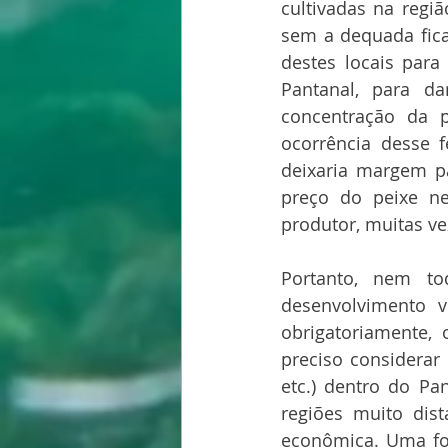
cultivadas na regi
sem a dequada fica
destes locais para
Pantanal, para da
concentração da 
ocorrência desse f
deixaria margem pa
preço do peixe ne
produtor, muitas v
Portanto, nem t
desenvolvimento v
obrigatoriamente,
preciso considerar 
etc.) dentro do Pa
regiões muito dist
econômica. Uma for