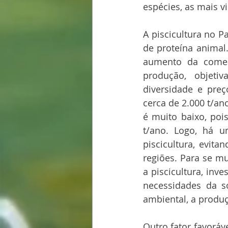
espécies, as mais v
A piscicultura no 
de proteína animal
aumento da comerc
produção, objeti
diversidade e preç
cerca de 2.000 t/an
é muito baixo, poi
t/ano. Logo, há u
piscicultura, evit
regiões. Para se m
a piscicultura, inv
necessidades da s
ambiental, a produ
Outro fator favoráv