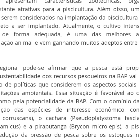
 apresentam características zootécnicas, orga
tante atrativas para a piscicultura. Além disso, u
serem considerados na implantação da piscicultura é
to a ser implantado. Atualmente, o cultivo intensi
 de forma adequada, é uma das melhores alte
iação animal e vem ganhando muitos adeptos entre o
egional pode-se afirmar que a pesca está prope
sustentabilidade dos recursos pesqueiros na BAP vai
 de políticas que considerem os aspectos sociais 
ações ambientais. Essa situação é favorável ao c
como pela potencialidade da BAP. Com o domínio da 
ação das espécies de interesse econômico, co
 corruscans), o cachara (Pseudoplatystoma fasci
amicus) e a piraputanga (Brycon microlepis), a pis
edução da pressão de pesca sobre os estoques na