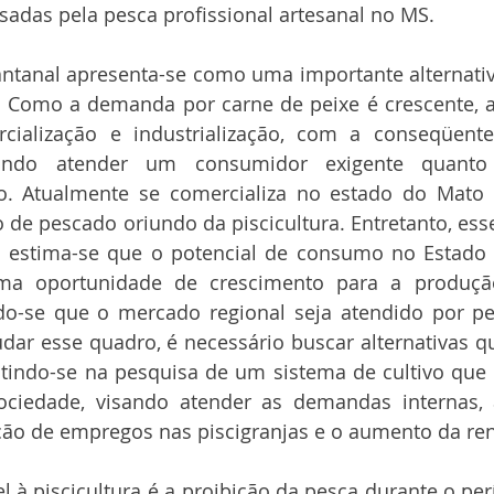
isadas pela pesca profissional artesanal no MS.
Pantanal apresenta-se como uma importante alternati
. Como a demanda por carne de peixe é crescente, a
ialização e industrialização, com a conseqüent
vando atender um consumidor exigente quanto 
o. Atualmente se comercializa no estado do Mato 
o de pescado oriundo da piscicultura. Entretanto, ess
s estima-se que o potencial de consumo no Estado s
ma oportunidade de crescimento para a produção
ando-se que o mercado regional seja atendido por pe
udar esse quadro, é necessário buscar alternativas 
estindo-se na pesquisa de um sistema de cultivo que 
ociedade, visando atender as demandas internas, 
ção de empregos nas piscigranjas e o aumento da ren
el à piscicultura é a proibição da pesca durante o per