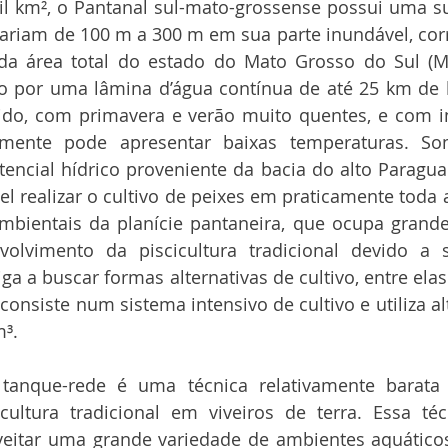
l km², o Pantanal sul-mato-grossense possui uma sup
variam de 100 m a 300 m em sua parte inundável, co
a área total do estado do Mato Grosso do Sul (MS
to por uma lâmina d’água contínua de até 25 km de l
do, com primavera e verão muito quentes, e com i
mente pode apresentar baixas temperaturas. Som
otencial hídrico proveniente da bacia do alto Paragua
el realizar o cultivo de peixes em praticamente toda 
ambientais da planície pantaneira, que ocupa grande
lvimento da piscicultura tradicional devido a 
ga a buscar formas alternativas de cultivo, entre elas 
consiste num sistema intensivo de cultivo e utiliza al
³.
 tanque-rede é uma técnica relativamente barata 
ultura tradicional em viveiros de terra. Essa téc
oveitar uma grande variedade de ambientes aquático