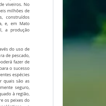
e viveiros. No 
eis milhões de 
, construídos 
a, e, em Mato 
l, a produção 
avés do uso de 
ra de pescado, 
oderá fazer de 
para o sucesso 
entes espécies 
r quais são as 
mente seguro, 
uado à região, 
e os peixes do 