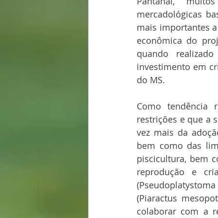
Pantanal, muitos
mercadológicas bas
mais importantes a 
econômica do proje
quando realizado
investimento em cr
do MS. 
Como tendência r
restrições e que a 
vez mais da adoção
bem como das limit
piscicultura, bem 
reprodução e cri
(Pseudoplatystoma
(Piaractus mesopot
colaborar com a r