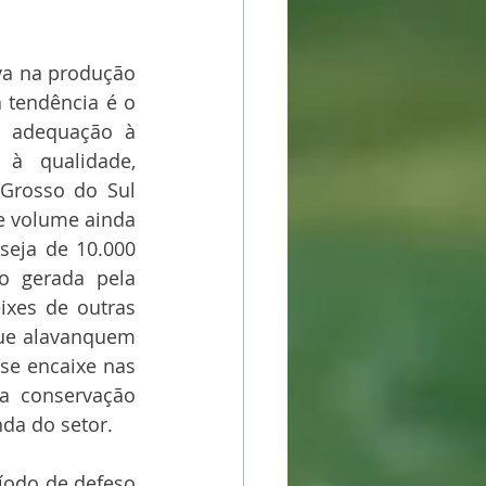
va na produção 
 tendência é o 
e adequação à 
à qualidade, 
Grosso do Sul 
e volume ainda 
eja de 10.000 
 gerada pela 
ixes de outras 
que alavanquem 
se encaixe nas 
a conservação 
da do setor.
íodo de defeso 