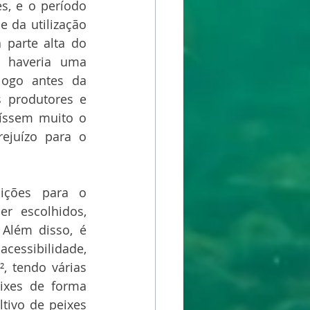
s, e o período 
 da utilização 
parte alta do 
, haveria uma 
ogo antes da 
 produtores e 
íssem muito o 
ejuízo para o 
ções para o 
r escolhidos, 
Além disso, é 
cessibilidade, 
 tendo várias 
ixes de forma 
ivo de peixes 