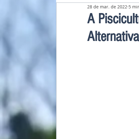
28 de mar. de 2022
5 min
Pavilhão Latino-Americano
A Piscicul
Alternativ