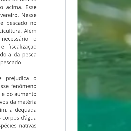
o acima. Esse 
ereiro. Nesse 
e pescado no 
icultura. Além 
necessário o 
 fiscalização 
ndo-a da pesca 
 pescado. 
 prejudica o 
Esse fenômeno 
o e do aumento 
vos da matéria 
im, a dequada 
s corpos d’água 
écies nativas 