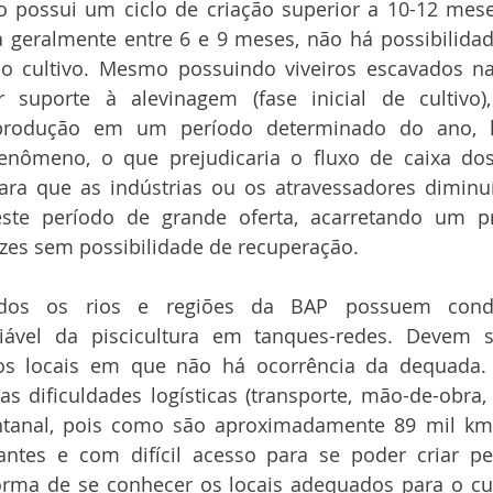
ão possui um ciclo de criação superior a 10-12 mese
 geralmente entre 6 e 9 meses, não há possibilidade
 o cultivo. Mesmo possuindo viveiros escavados na 
r suporte à alevinagem (fase inicial de cultivo)
produção em um período determinado do ano, l
enômeno, o que prejudicaria o fluxo de caixa dos
ra que as indústrias ou os atravessadores diminu
ste período de grande oferta, acarretando um pr
ezes sem possibilidade de recuperação.
odos os rios e regiões da BAP possuem condi
iável da piscicultura em tanques-redes. Devem se
 os locais em que não há ocorrência da dequada. 
as dificuldades logísticas (transporte, mão-de-obra, a
ntanal, pois como são aproximadamente 89 mil km²,
antes e com difícil acesso para se poder criar pe
ma de se conhecer os locais adequados para o cult