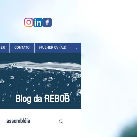
HER
CONTATO
MULHER CV (All)
.
Blog da REBOB
assembléia