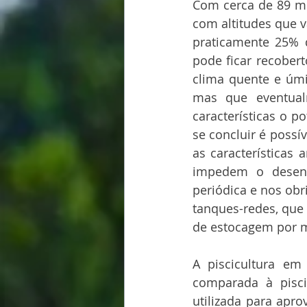
Com cerca de 89 mi
com altitudes que 
praticamente 25% d
pode ficar recober
clima quente e úmi
mas que eventual
características o p
se concluir é possív
as características 
impedem o desenvo
periódica e nos obri
tanques-redes, que 
de estocagem por m
A piscicultura em
comparada à piscic
utilizada para apr