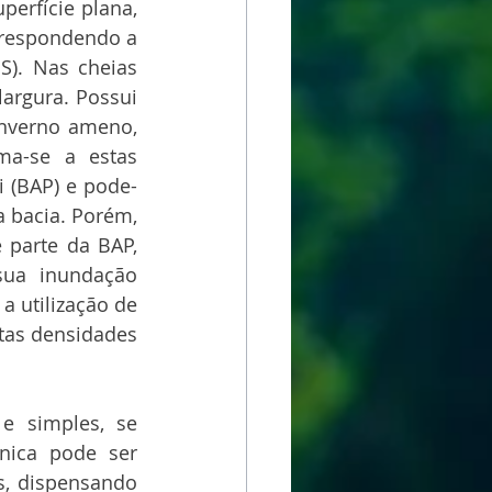
erfície plana, 
rrespondendo a 
). Nas cheias 
argura. Possui 
nverno ameno, 
a-se a estas 
i (BAP) e pode-
a bacia. Porém, 
 parte da BAP, 
sua inundação 
a utilização de 
tas densidades 
e simples, se 
nica pode ser 
s, dispensando 