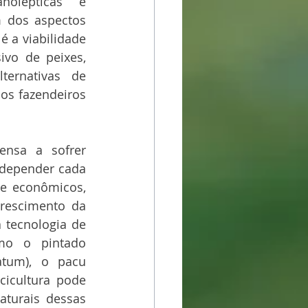
nolépticas e 
m dos aspectos 
 a viabilidade 
vo de peixes, 
rnativas de 
s fazendeiros 
nsa a sofrer 
 depender cada 
e econômicos, 
rescimento da 
tecnologia de 
mo o pintado 
atum), o pacu 
cicultura pode 
turais dessas 