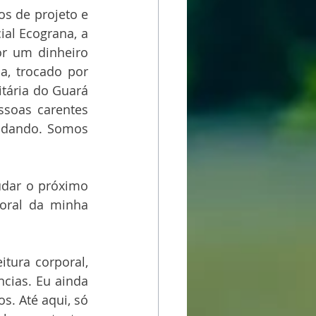
os de projeto e 
al Ecograna, a 
r um dinheiro 
, trocado por 
tária do Guará 
soas carentes 
udando. Somos 
dar o próximo 
oral da minha 
ura corporal, 
cias. Eu ainda 
. Até aqui, só 