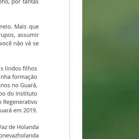
o, por tantas 
eio. Mais que 
upos, assumir 
ocê não vá se 
 lindos filhos 
inha formação 
nos no Guará, 
po do Instituto 
 Regenerativo 
Guará em 2019. 
 Vaz de Holanda
monevazholanda