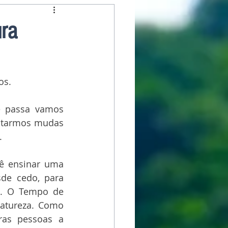
ura
os. 
 passa vamos 
antarmos mudas 
.
ê ensinar uma 
de cedo, para 
o. O Tempo de 
atureza. Como 
ras pessoas a 