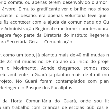
io comitê, ou apenas terem desenvolvido o amor d
 árvore. É muito gratificante ver o brilho nos olh
aceitei o desafio, era apenas voluntária teve que 
e fiz acontecer com a ajuda da comunidade do Gua
al e Administração Regional e me tornei coordenador
gora faço parte da Diretoria do Instituto Regenera
ora Secretária Geral – Comunicação.
, como um todo, já plantou mais de 40 mil mudas no
de 22 mil mudas no DF no ano do início do projet
em o Movimento. Aonde chegamos, somos recon
eio ambiente, o Guará já plantou mais de 4 mil mu
rojeto. No Guará foram contemplados com plant
Heringer e o Bosque dos Eucaliptos.
 da Horta Comunitária do Guará, onde sou líd
o um trabalho com crianças de escolas públicas e