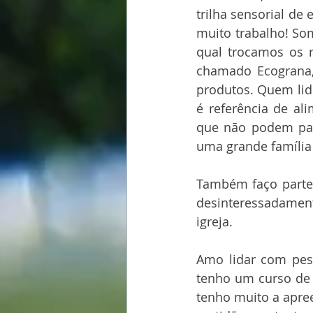
trilha sensorial de 
muito trabalho! So
qual trocamos os r
chamado Ecograna, 
produtos. Quem lide
é referência de al
que não podem paga
uma grande família
Também faço parte 
desinteressadamen
igreja. 
Amo lidar com pess
tenho um curso de l
tenho muito a apre