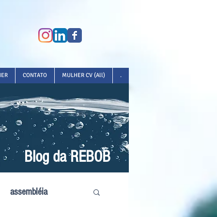
HER
CONTATO
MULHER CV (All)
.
Blog da REBOB
assembléia