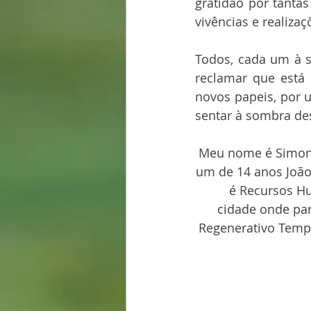
gratidão por tanta
vivências e realiza
Todos, cada um à s
reclamar que está 
novos papeis, por 
sentar à sombra des
Meu nome é Simone 
um de 14 anos João
é Recursos H
cidade onde part
Regenerativo Temp