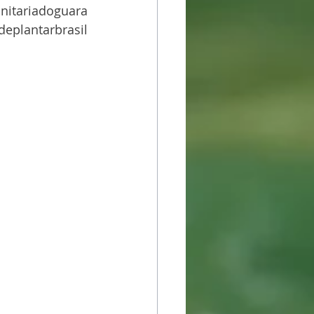
itariadoguara
deplantarbrasil