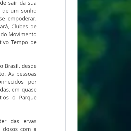
e sair da sua 
os de um sonho 
se empoderar. 
rá, Clubes de 
a do Movimento 
tivo Tempo de 
 Brasil, desde 
o. As pessoas 
hecidos por 
das, em quase 
ios o Parque 
er das ervas 
 idosos com a 