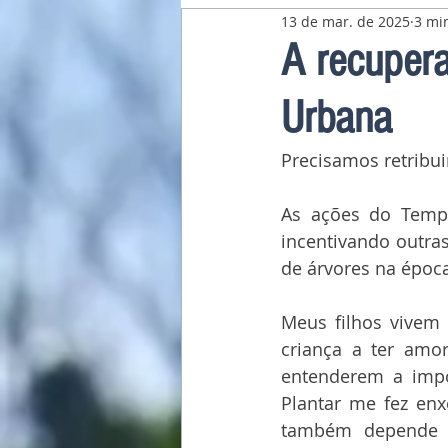
13 de mar. de 2025
3 min
Pavilhão Latino-Americano
A recupera
Urbana
Precisamos retribu
As ações do Temp
incentivando outra
de árvores na époc
Meus filhos vivem 
criança a ter amor
entenderem a impo
Plantar me fez enx
também depende de