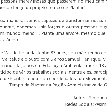
s pessoas maravilhosas que passaram no meu caminh
ções ao longo do projeto Tempo de Plantar! 
ua maneira, somos capazes de transformar nosso m
quente, podemos unir forças a outras pessoas e gr
um mundo melhor... Plante uma árvore, mesmo que v
ta árvore.
Vaz de Holanda, tenho 37 anos, sou mãe, tenho dois
 Marcelus e o outro com 5 anos Samuel Henrique. M
umanos, faço pós em Educação Ambiental, morei 18 a
icipo de vários trabalhos sociais, dentre eles, partici
o de Plantar, tendo sido coordenadora do Movimento
Tempo de Plantar na Região Administrativa do 
 Autora: Simone
Redes Sociais: @si