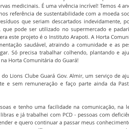
ervas medicinais. É uma vivência incrível! Temos 4 an
mos referência de sustentabilidade com a moeda soci
esíduos que seriam descartados indevidamente, po
que pode ser utilizado no supermercado e padaria
ra este projeto é o Instituto Arapoti. A Horta Comuni
imentação saudável, atraindo a comunidade e as pes
r. Só precisa trabalhar colhendo, plantando e aj
 na Horta Comunitária do Guará!
do Lions Clube Guará Gov. Almir, um serviço de aju
te e sem remuneração e faço parte ainda da Past
oas e tenho uma facilidade na comunicação, na leit
ibras e já trabalhei com PCD - pessoas com deficiên
ender e quero continuar a passar meus conhecimentos