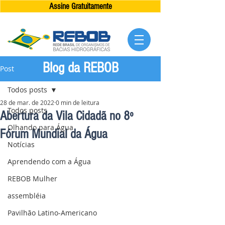
Assine Gratuitamente
Blog da REBOB
Post
Todos posts
28 de mar. de 2022
0 min de leitura
Todos posts
Abertura da Vila Cidadã no 8º
Olhando para Água
Fórum Mundial da Água
Notícias
Aprendendo com a Água
REBOB Mulher
assembléia
Pavilhão Latino-Americano