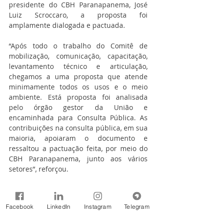
presidente do CBH Paranapanema, José 
Luiz Scroccaro, a proposta foi 
amplamente dialogada e pactuada.
“Após todo o trabalho do Comitê de 
mobilização, comunicação, capacitação, 
levantamento técnico e articulação, 
chegamos a uma proposta que atende 
minimamente todos os usos e o meio 
ambiente. Está proposta foi analisada 
pelo órgão gestor da União e 
encaminhada para Consulta Pública. As 
contribuições na consulta pública, em sua 
maioria, apoiaram o documento e 
ressaltou a pactuação feita, por meio do 
CBH Paranapanema, junto aos vários 
setores”, reforçou.
A Agência Brasileira de Inteligência pode 
conhecer detalhadamente a proposta e 
Facebook
LinkedIn
Instagram
Telegram
ter os esclarecimentos técnicos que vão 