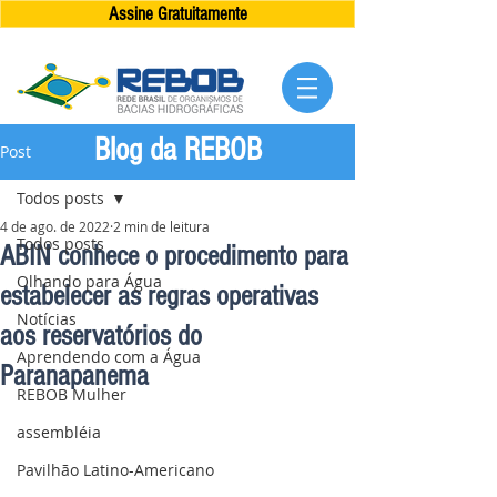
Assine Gratuitamente
Blog da REBOB
Post
Todos posts
4 de ago. de 2022
2 min de leitura
Todos posts
ABIN conhece o procedimento para
Olhando para Água
estabelecer as regras operativas
Notícias
aos reservatórios do
Aprendendo com a Água
Paranapanema
REBOB Mulher
assembléia
Pavilhão Latino-Americano