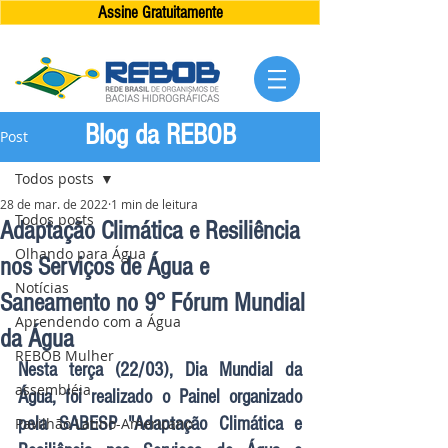
Assine Gratuitamente
Blog da REBOB
Post
Todos posts
28 de mar. de 2022
1 min de leitura
Todos posts
Adaptação Climática e Resiliência
Olhando para Água
nos Serviços de Água e
Notícias
Saneamento no 9° Fórum Mundial
Aprendendo com a Água
da Água
REBOB Mulher
Nesta terça (22/03), Dia Mundial da 
assembléia
Água, foi realizado o Painel organizado 
pela SABESP "Adaptação Climática e 
Pavilhão Latino-Americano