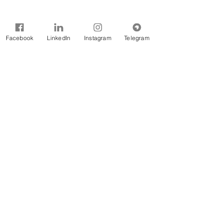
Facebook
LinkedIn
Instagram
Telegram
A Rede Brasil de Organismos de Bacias
Hidrográficas - REBOB é uma entidade sem
fins lucrativos constituída na forma jurídicos de