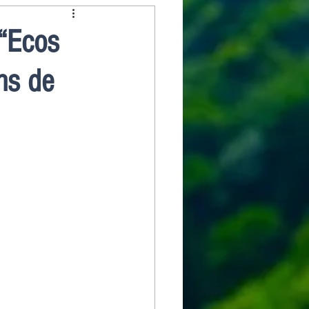
“Ecos
ns de