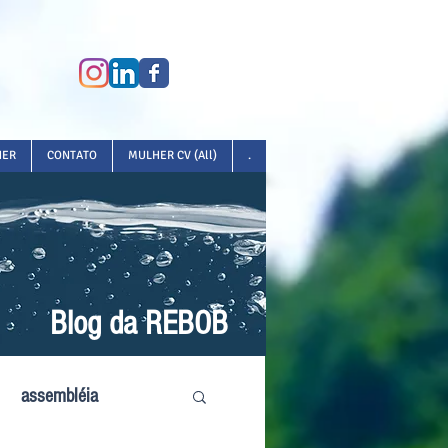
HER
CONTATO
MULHER CV (All)
.
Blog da REBOB
assembléia