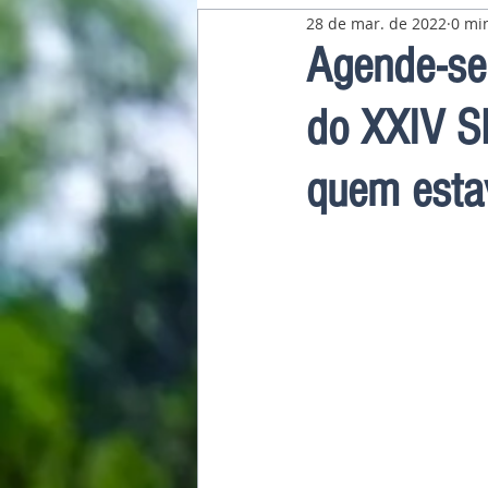
28 de mar. de 2022
0 min
Pavilhão Latino-Americano
Agende-se
do XXIV S
quem esta