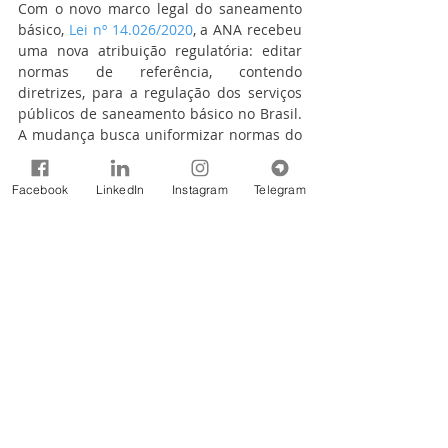
Com o novo marco legal do saneamento 
básico, 
Lei nº 14.026/2020
, a ANA recebeu 
uma nova atribuição regulatória: editar 
normas de referência, contendo 
diretrizes, para a regulação dos serviços 
públicos de saneamento básico no Brasil. 
A mudança busca uniformizar normas do 
setor para atrair mais investimentos para 
o saneamento. Para saber mais sobre a 
Facebook
LinkedIn
Instagram
Telegram
competência da ANA na regulação do 
saneamento, acesse a página 
www.gov.br/ana/assuntos/saneamento-
basico
.
Assessoria Especial de Comunicação 
Social (ASCOM)
Agência Nacional de Águas e Saneamento 
Básico (ANA)
(61) 2109-5129/5495/5103
www.gov.br/ana
 | 
Facebook
 | 
Instagram
 | 
Twitter
 | 
YouTube
 | 
LinkedIn