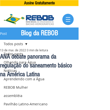
Assine Gratuitamente
Blog da REBOB
Post
Todos posts
13 de mai. de 2022
3 min de leitura
Todos posts
ANA debate panorama da
Olhando para Água
regulação do saneamento básico
Notícias
na América Latina
Aprendendo com a Água
REBOB Mulher
assembléia
Pavilhão Latino-Americano