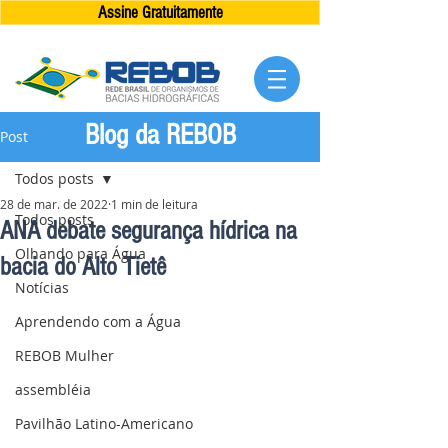
Assine Gratuitamente
Blog da REBOB
Post
Todos posts
28 de mar. de 2022
1 min de leitura
Todos posts
ANA debate segurança hídrica na
Olhando para Água
bacia do Alto Tietê
Notícias
Aprendendo com a Água
REBOB Mulher
assembléia
Pavilhão Latino-Americano