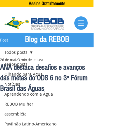
Assine Gratuitamente
Blog da REBOB
Post
Todos posts
26 de mai.
3 min de leitura
Todos posts
ANA destaca desafios e avanços
Olhando para Água
das metas do ODS 6 no 3º Fórum
Notícias
Brasil das Águas
Aprendendo com a Água
REBOB Mulher
assembléia
Pavilhão Latino-Americano