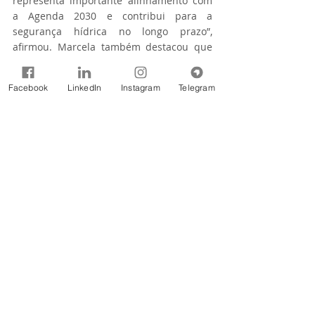
representa importante alinhamento com 
a Agenda 2030 e contribui para a 
segurança hídrica no longo prazo”, 
afirmou. Marcela também destacou que 
programas consolidados da ANA, como 
Progestão, QualiÁgua e Produtor de Água, 
Facebook
LinkedIn
Instagram
Telegram
seguem fortalecendo o apoio aos estados, 
bacias hidrográficas e demais atores do 
SINGREH.
Com o tema central “Água, a maior 
riqueza do Brasil”, o 3º Fórum Brasil das 
Águas reuniu, entre os dias 4 e 8 de maio, 
gestores públicos, especialistas, 
pesquisadores, representantes de 
comitês de bacia, usuários de recursos 
hídricos e organizações da sociedade civil 
para discutir segurança hídrica, 
mudanças climáticas, saneamento, 
governança e sustentabilidade.