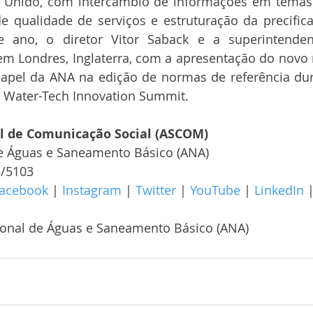
o Unido, com intercâmbio de informações em temas
e qualidade de serviços e estruturação da precificaç
e ano, o diretor Vitor Saback e a superintendent
em Londres, Inglaterra, com a apresentação do novo 
pel da ANA na edição de normas de referência dura
 Water-Tech Innovation Summit.
al de Comunicação Social (ASCOM)
e Águas e Saneamento Básico (ANA)
5/5103
acebook
 | 
Instagram
 | 
Twitter
 | 
YouTube
 | 
LinkedIn
 
ional de Águas e Saneamento Básico (ANA)