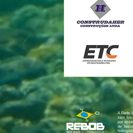
A Rede B
sem fins
por asso
de baci
hidrográf