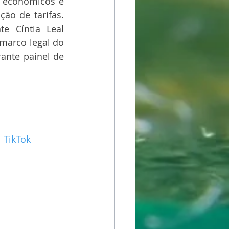
 econômicos e 
ão de tarifas. 
e Cíntia Leal 
marco legal do 
nte painel de 
| 
TikTok