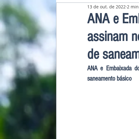
13 de out. de 2022
2 min
Pavilhão Latino-Americano
ANA e Emb
assinam no
de saneam
ANA e Embaixada do 
saneamento básico