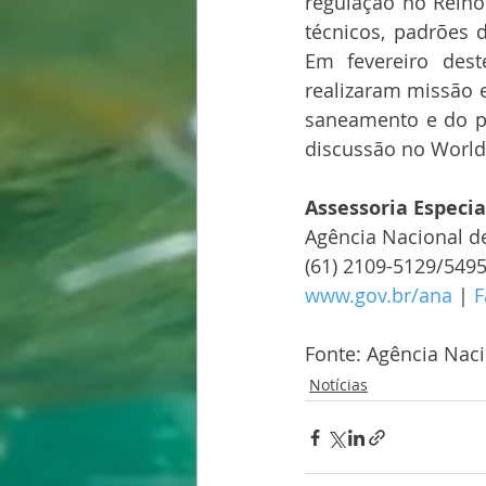
regulação no Rein
técnicos, padrões d
Em fevereiro dest
realizaram missão 
saneamento e do pa
discussão no World
Assessoria Especi
Agência Nacional d
(61) 2109-5129/549
www.gov.br/ana
 | 
F
Fonte: Agência Nac
Notícias