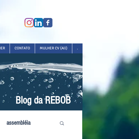
HER
CONTATO
MULHER CV (All)
.
Blog da REBOB
assembléia