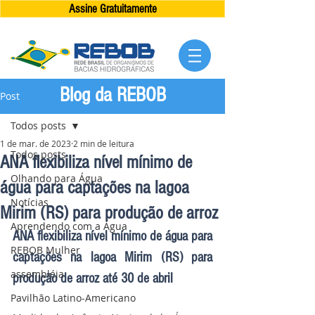
Assine Gratuitamente
Blog da REBOB
Post
Todos posts
1 de mar. de 2023
2 min de leitura
Todos posts
ANA flexibiliza nível mínimo de
Olhando para Água
água para captações na lagoa
Notícias
Mirim (RS) para produção de arroz
Aprendendo com a Água
ANA flexibiliza nível mínimo de água para 
REBOB Mulher
captações na lagoa Mirim (RS) para 
assembléia
produção de arroz até 30 de abril
Pavilhão Latino-Americano