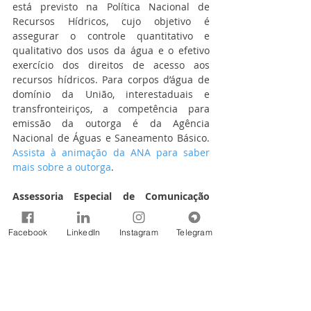
está previsto na Política Nacional de 
Recursos Hídricos, cujo objetivo é 
assegurar o controle quantitativo e 
qualitativo dos usos da água e o efetivo 
exercício dos direitos de acesso aos 
recursos hídricos. Para corpos d’água de 
domínio da União, interestaduais e 
transfronteiriços, a competência para 
emissão da outorga é da Agência 
Nacional de Águas e Saneamento Básico. 
Assista à animação da ANA para saber 
mais sobre a outorga
. 
Assessoria Especial de Comunicação 
Social (ASCOM)
Agência Nacional de Águas e Saneamento 
Facebook
LinkedIn
Instagram
Telegram
Básico (ANA)
(61) 2109-5129/5495/5103
Fonte: Agência Nacional de Águas e 
Saneamento Básico (ANA)