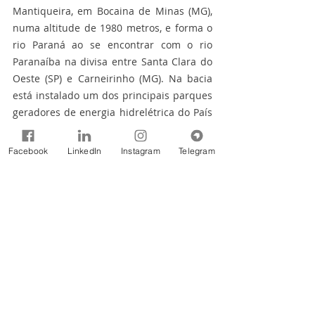
Mantiqueira, em Bocaina de Minas (MG), 
numa altitude de 1980 metros, e forma o 
rio Paraná ao se encontrar com o rio 
Paranaíba na divisa entre Santa Clara do 
Oeste (SP) e Carneirinho (MG). Na bacia 
está instalado um dos principais parques 
geradores de energia hidrelétrica do País 
e há indústrias, parques aquícolas, 
extensas áreas agrícolas irrigadas e 
Facebook
LinkedIn
Instagram
Telegram
importantes cidades mineiras e paulistas, 
como Uberaba (MG) e Ribeirão Preto (SP). 
Se fosse uma unidade da Federação, a 
bacia hidrográfica estaria entre as cinco 
mais importantes do Brasil.
Assessoria de Comunicação Social 
(ASCOM)
Agência Nacional de Águas e Saneamento 
Básico (ANA)