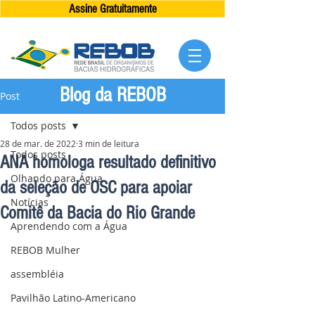
Assine Gratuitamente
Blog da REBOB
Post
Todos posts
28 de mar. de 2022
3 min de leitura
Todos posts
ANA homologa resultado definitivo
Olhando para Água
da seleção de OSC para apoiar
Notícias
Comitê da Bacia do Rio Grande
Aprendendo com a Água
REBOB Mulher
assembléia
Pavilhão Latino-Americano