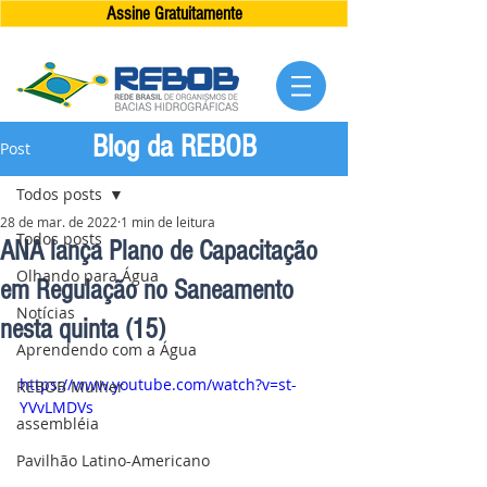
Assine Gratuitamente
Blog da REBOB
Post
Todos posts
28 de mar. de 2022
1 min de leitura
Todos posts
ANA lança Plano de Capacitação
Olhando para Água
em Regulação no Saneamento
Notícias
nesta quinta (15)
Aprendendo com a Água
https://www.youtube.com/watch?v=st-
REBOB Mulher
YVvLMDVs
assembléia
Pavilhão Latino-Americano