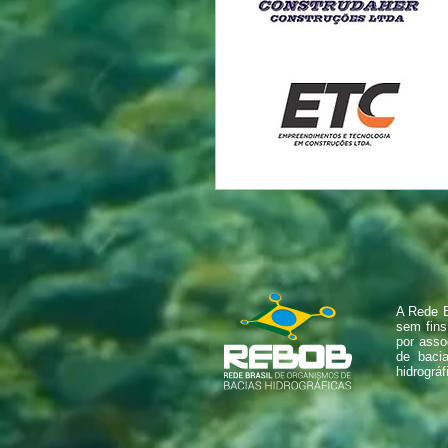
A Rede B
sem fins
por asso
de baci
hidrográf