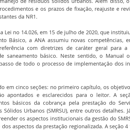
 manejo de resíduos sólidos urbanos. Além disso, o
rocedimentos e os prazos de fixação, reajuste e revisõ
tantes da NR1.
 Lei no 14.026, em 15 de julho de 2020, que institui
to Básico, a ANA assumiu novas competências, ent
eferência com diretrizes de caráter geral para a 
de saneamento básico. Neste sentido, o Manual or
 passo de todo o processo de implementação dos in
do em cinco seções: no primeiro capítulo, os objetivos
o apontados e esclarecidos para o leitor. A seçã
ntos básicos da cobrança pela prestação do Servi
 Sólidos Urbanos (SMRSU), entre outros detalhes. Já
eender os aspectos institucionais da gestão do SMRSU
e dos aspectos da prestação regionalizada. A seção 4 t