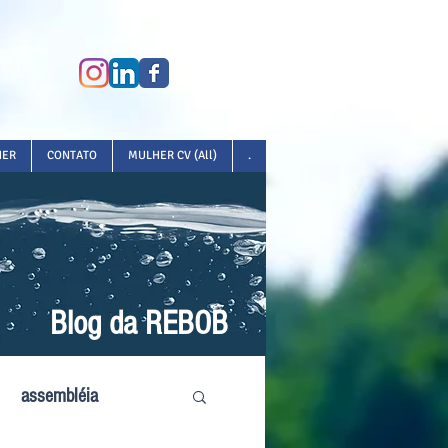
HER
CONTATO
MULHER CV (All)
.
Blog da REBOB
assembléia