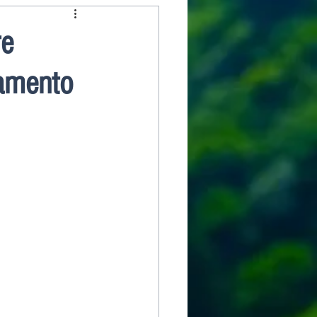
re
eamento