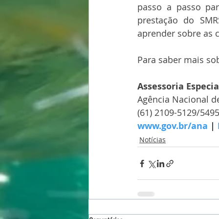
passo a passo par
prestação do SMRS
aprender sobre as c
Para saber mais sob
Assessoria Especi
Agência Nacional d
(61) 2109-5129/549
www.gov.br/ana
 | 
Notícias