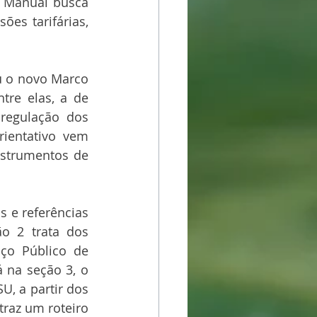
 Manual busca 
es tarifárias, 
u o novo Marco 
re elas, a de 
regulação dos 
ientativo vem 
strumentos de 
 e referências 
o 2 trata dos 
ço Público de 
 na seção 3, o 
, a partir dos 
raz um roteiro 