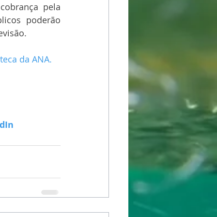
cobrança pela 
licos poderão 
evisão.
oteca da ANA.
dIn