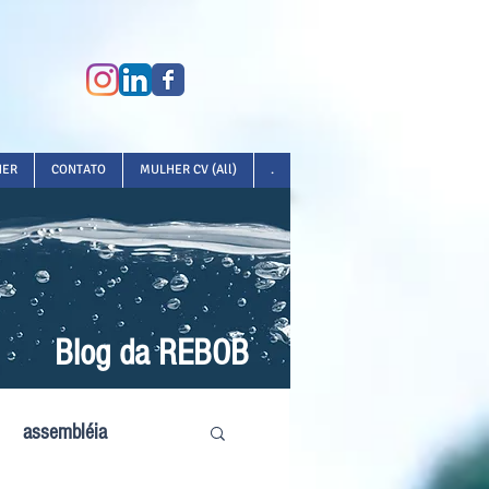
HER
CONTATO
MULHER CV (All)
.
Blog da REBOB
assembléia