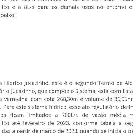
lico e a 8L/s para os demais usos no entorno do 
baixo: 
 Hídrico Jucazinho, este é o segundo Termo de Alo
ório Jucazinho, que compõe o Sistema, está com Esta
ixa vermelha, com cota 268,30m e volume de 36,95hm
 Para este sistema hídrico, esse ato regulatório defin
icos ficam limitados a 700L/s de vazão média m
ico até fevereiro de 2023, conforme tabela a segu
idas a partir de março de 2023, quando se inicia o p