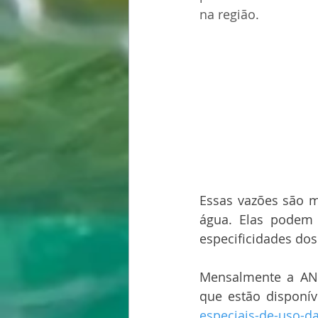
na região.
Essas vazões são m
água. Elas podem 
especificidades dos
Mensalmente a ANA
que estão disponí
especiais-de-uso-d