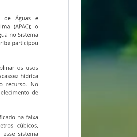
l de Águas e 
ma (APAC); o 
gua no Sistema 
ribe participou 
linar os usos 
cassez hídrica 
o recurso. No 
elecimento de 
icado na faixa 
ros cúbicos, 
 esse sistema 