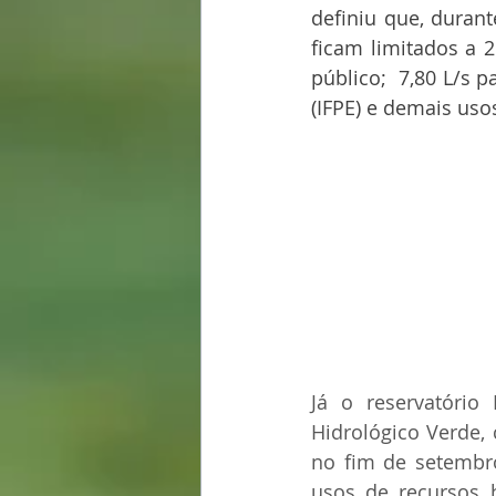
definiu que, durant
ficam limitados a 
público;  7,80 L/s p
(IFPE) e demais uso
Já o reservatóri
Hidrológico Verde,
no fim de setembro
usos de recursos h