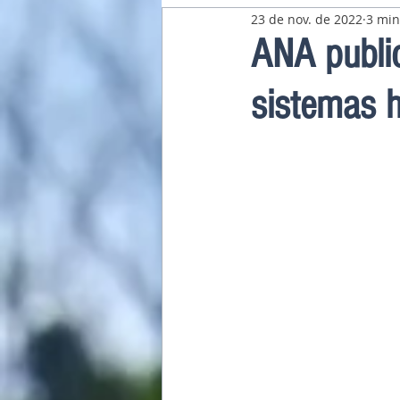
23 de nov. de 2022
3 min
Pavilhão Latino-Americano
ANA publi
sistemas 