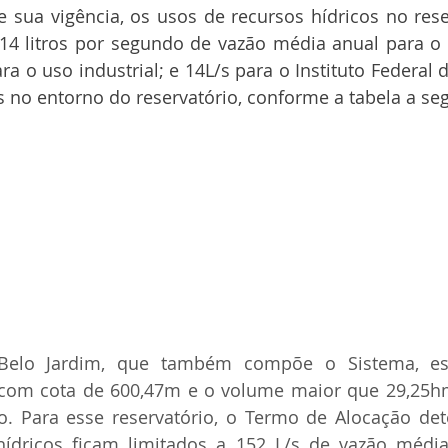
e sua vigência, os usos de recursos hídricos no reser
214 litros por segundo de vazão média anual para o
ara o uso industrial; e 14L/s para o Instituto Federa
s no entorno do reservatório, conforme a tabela a seg
o Belo Jardim, que também compõe o Sistema, es
 com cota de 600,47m e o volume maior que 29,25hm3
. Para esse reservatório, o Termo de Alocação det
ídricos ficam limitados a 152 L/s de vazão média