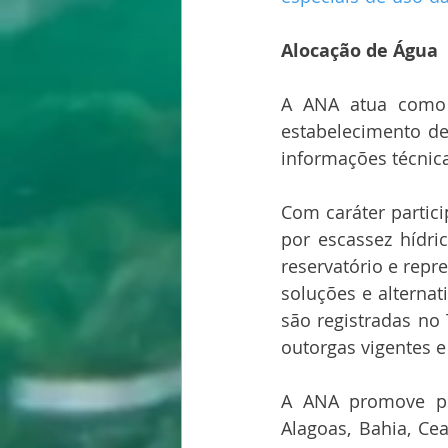
Alocação de Água
A ANA atua como i
estabelecimento de
informações técnic
Com caráter partici
por escassez hídri
reservatório e repr
soluções e alternat
são registradas no
outorgas vigentes e
A ANA promove pr
Alagoas, Bahia, Cea