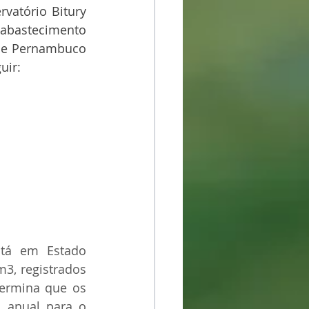
vatório Bitury 
 abastecimento 
l de Pernambuco 
uir:
tá em Estado 
, registrados 
ermina que os 
 anual para o 