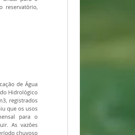
reservatório, 
cação de Água 
do Hidrológico 
3, registrados 
iu que os usos 
ensal para o 
ir. As vazões 
eríodo chuvoso 