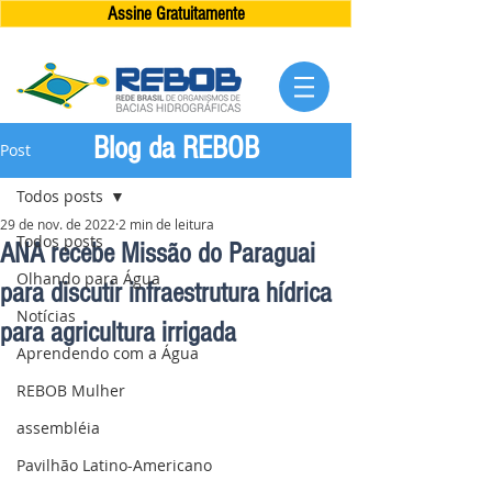
Assine Gratuitamente
Blog da REBOB
Post
Todos posts
29 de nov. de 2022
2 min de leitura
Todos posts
ANA recebe Missão do Paraguai
Olhando para Água
para discutir infraestrutura hídrica
Notícias
para agricultura irrigada
Aprendendo com a Água
REBOB Mulher
assembléia
Pavilhão Latino-Americano