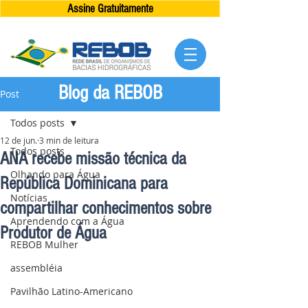
Assine Gratuitamente
Blog da REBOB
Post
Todos posts
12 de jun.
3 min de leitura
Todos posts
ANA recebe missão técnica da
Olhando para Água
República Dominicana para
Notícias
compartilhar conhecimentos sobre
Aprendendo com a Água
Produtor de Água
REBOB Mulher
assembléia
Pavilhão Latino-Americano