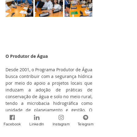
O Produtor de Água 
Desde 2001, o Programa Produtor de Água 
busca contribuir com a segurança hídrica 
por meio do apoio a projetos locais que 
induzam a adoção de práticas de 
conservação de água e solo no meio rural, 
tendo a microbacia hidrográfica como 
unidade de planejamento e gestão. O 
Programa é implementado a partir do 
apoio institucional, técnico e financeiro da 
Facebook
LinkedIn
Instagram
Telegram
ANA a projetos locais, os quais 
são desenvolvidos por um conjunto de 