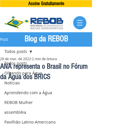
Assine Gratuitamente
Blog da REBOB
Post
Todos posts
28 de mar. de 2022
2 min de leitura
Todos posts
ANA representa o Brasil no Fórum
Olhando para Água
da Água dos BRICS
Notícias
Aprendendo com a Água
REBOB Mulher
assembléia
Pavilhão Latino-Americano