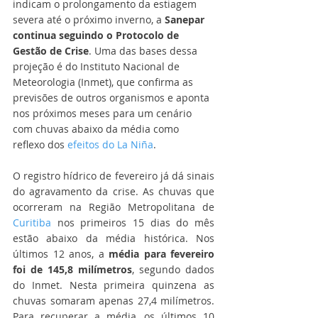
indicam o prolongamento da estiagem 
severa até o próximo inverno, a 
Sanepar 
continua seguindo o Protocolo de 
Gestão de Crise
. Uma das bases dessa 
projeção é do Instituto Nacional de 
Meteorologia (Inmet), que confirma as 
previsões de outros organismos e aponta 
nos próximos meses para um cenário 
com chuvas abaixo da média como 
reflexo dos 
efeitos do La Niña
.
O registro hídrico de fevereiro já dá sinais 
do agravamento da crise. As chuvas que 
ocorreram na Região Metropolitana de 
Curitiba
 nos primeiros 15 dias do mês 
estão abaixo da média histórica. Nos 
últimos 12 anos, a 
média para fevereiro 
foi de 145,8 milímetros
, segundo dados 
do Inmet. Nesta primeira quinzena as 
chuvas somaram apenas 27,4 milímetros. 
Para recuperar a média, os últimos 10 