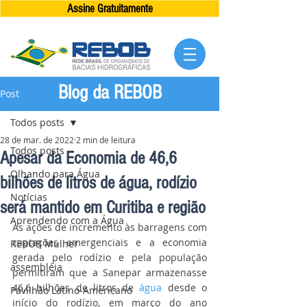
Assine Gratuitamente
Blog da REBOB
Post
Todos posts
28 de mar. de 2022
2 min de leitura
Todos posts
Apesar da Economia de 46,6
Olhando para Água
bilhões de litros de água, rodízio
Notícias
será mantido em Curitiba e região
Aprendendo com a Água
As ações de incremento às barragens com 
captações emergenciais e a economia 
REBOB Mulher
gerada pelo rodízio e pela população 
assembléia
permitiram que a Sanepar armazenasse 
46,6 bilhões de litros de 
água
 desde o 
Pavilhão Latino-Americano
início do rodízio, em março do ano 