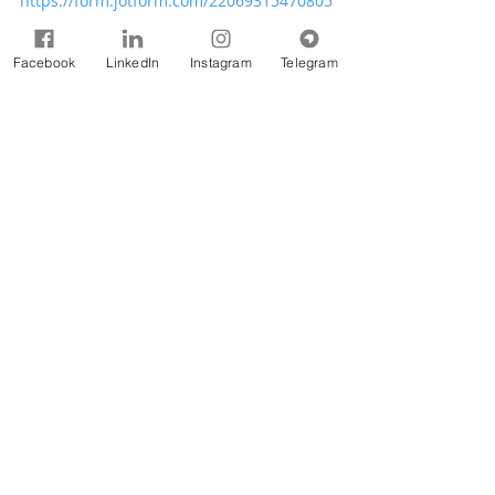
https://form.jotform.com/22069315470805
4
Facebook
LinkedIn
Instagram
Telegram
Fonte: CBH-DOCE
Notícias
Comentários
Escreva um comentário