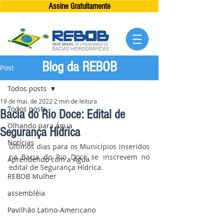
Assine Gratuitamente
Blog da REBOB
Post
Todos posts
19 de mai. de 2022
2 min de leitura
Todos posts
Bacia do Rio Doce: Edital de
Olhando para Água
Segurança Hídrica
Notícias
Últimos dias para os Municípios inseridos 
na Bacia do Rio Doce se inscrevem no 
Aprendendo com a Água
edital de Segurança Hídrica.
REBOB Mulher
assembléia
Pavilhão Latino-Americano