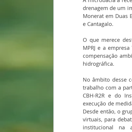
A microbacia a rece
drenagem de um imp
Monerat em Duas Ba
e Cantagalo.
O que merece dest
MPRJ e a empresa 
compensação ambie
hidrográfica.
No âmbito desse co
trabalho com a par
CBH-R2R e do Inst
execução de medida
Desde então, o grup
virtuais, para deb
institucional na