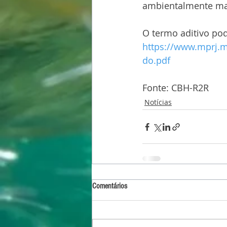
ambientalmente mai
O termo aditivo pod
https://www.mprj.m
do.pdf
Fonte: CBH-R2R
Notícias
Comentários