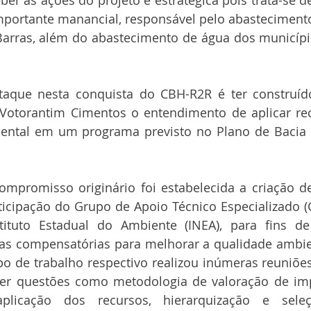
ber as ações do projeto é estratégica pois trata-se d
ortante manancial, responsável pelo abastecimento 
rras, além do abastecimento de água dos município
aque nesta conquista do CBH-R2R é ter construíd
Votorantim Cimentos o entendimento de aplicar re
ntal em um programa previsto no Plano de Bacia 
mpromisso originário foi estabelecida a criação d
ticipação do Grupo de Apoio Técnico Especializado (
ituto Estadual do Ambiente (INEA), para fins de
s compensatórias para melhorar a qualidade ambient
o de trabalho respectivo realizou inúmeras reuniões,
ater questões como metodologia de valoração de imp
 aplicação dos recursos, hierarquização e sele