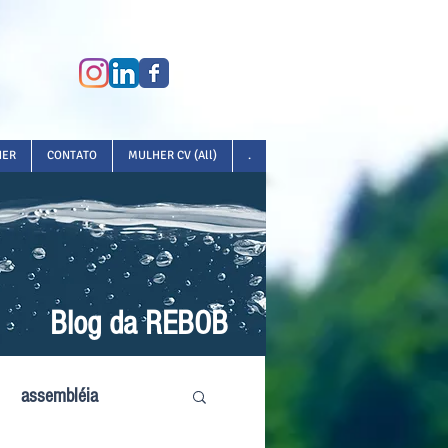
HER
CONTATO
MULHER CV (All)
.
Blog da REBOB
assembléia