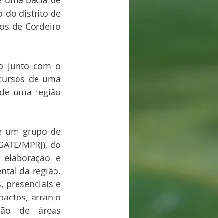
e uma bacia de 
do distrito de 
s de Cordeiro 
o junto com o 
cursos de uma 
de uma região 
e um grupo de 
GATE/MPRJ), do 
 elaboração e 
al da região. 
 presenciais e 
actos, arranjo 
ção de áreas 