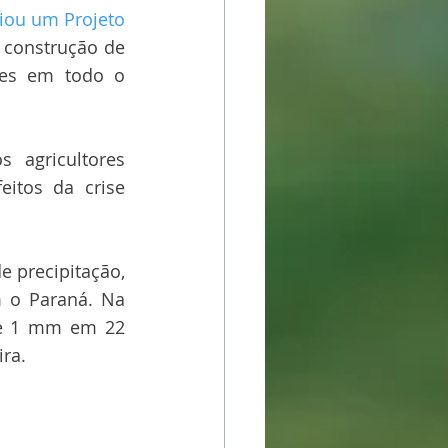
iou um Projeto 
 construção de 
tes em todo o 
agricultores 
itos da crise 
 precipitação, 
 o Paraná. Na 
ue 1 mm em 22 
ira.