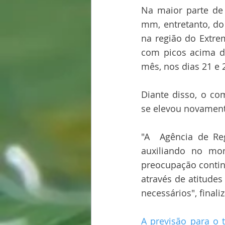
Na maior parte de 
mm, entretanto, do
na região do Extre
com picos acima de
mês, nos dias 21 e 
Diante disso, o c
se elevou novamente
"A  Agência de Reg
auxiliando no mon
preocupação contin
através de atitude
necessários", finali
A previsão para o 