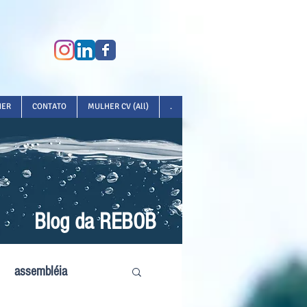
HER
CONTATO
MULHER CV (All)
.
Blog da REBOB
assembléia