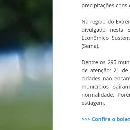
precipitações consi
Na região do Extre
divulgado nesta s
Econômico Sustent
(Sema).
Dentre os 295 muni
de atenção; 21 de 
cidades não encami
municípios saíra
normalidade. Poré
estiagem.
>>> Confira o bole