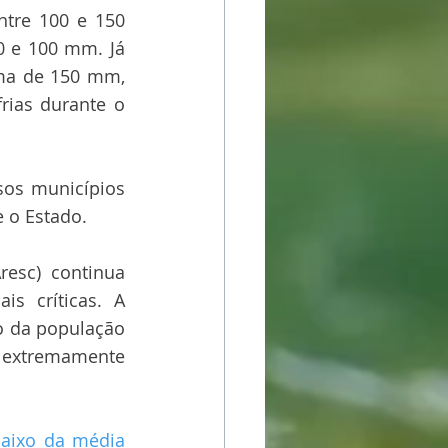
tre 100 e 150 
0 e 100 mm. Já 
ima de 150 mm, 
ias durante o 
os municípios 
e o Estado.
esc) continua 
s críticas. A 
o da população 
 extremamente 
baixo da média 