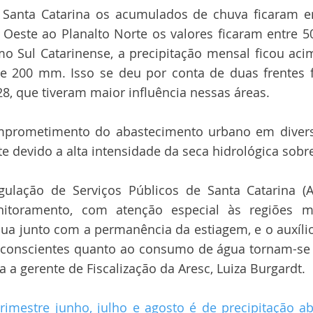
Santa Catarina os acumulados de chuva ficaram en
 Oeste ao Planalto Norte os valores ficaram entre 5
mo Sul Catarinense, a precipitação mensal ficou ac
 200 mm. Isso se deu por conta de duas frentes fr
28, que tiveram maior influência nessas áreas.
omprometimento do abastecimento urbano em divers
 devido a alta intensidade da seca hidrológica sobr
ulação de Serviços Públicos de Santa Catarina (Ar
itoramento, com atenção especial às regiões mai
ua junto com a permanência da estiagem, e o auxíli
s conscientes quanto ao consumo de água tornam-se
za a gerente de Fiscalização da Aresc, Luiza Burgardt.
trimestre junho, julho e agosto é de precipitação a