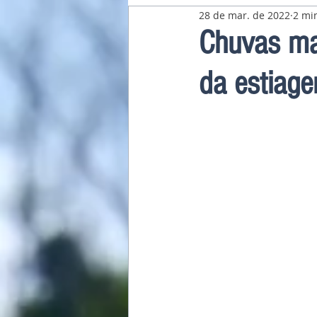
28 de mar. de 2022
2 min
Pavilhão Latino-Americano
Chuvas ma
da estiag