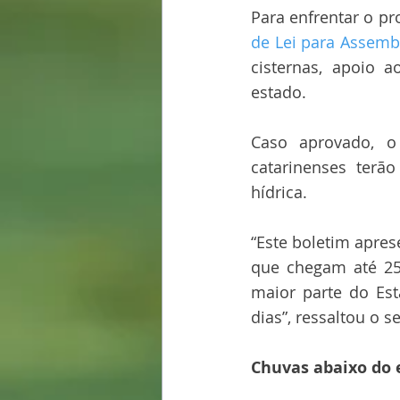
Para enfrentar o p
de Lei para Assembl
cisternas, apoio 
estado.
Caso aprovado, o 
catarinenses terão
hídrica.
“Este boletim apres
que chegam até 25
maior parte do Es
dias”, ressaltou o 
Chuvas abaixo do