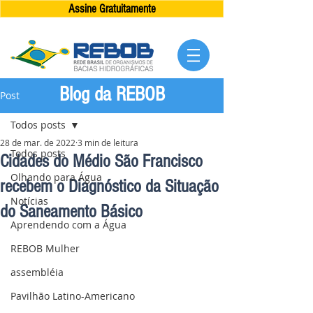
Assine Gratuitamente
Blog da REBOB
Post
Todos posts
28 de mar. de 2022
3 min de leitura
Todos posts
Cidades do Médio São Francisco
Olhando para Água
recebem o Diagnóstico da Situação
Notícias
do Saneamento Básico
Aprendendo com a Água
REBOB Mulher
assembléia
Pavilhão Latino-Americano