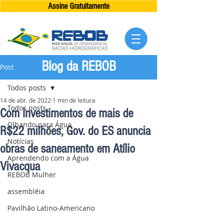
Assine Gratuitamente
Blog da REBOB
Post
Todos posts
14 de abr. de 2022
1 min de leitura
Todos posts
Com investimentos de mais de
Olhando para Água
R$22 milhões, Gov. do ES anuncia
Notícias
obras de saneamento em Atílio
Aprendendo com a Água
Vivacqua
REBOB Mulher
assembléia
Pavilhão Latino-Americano