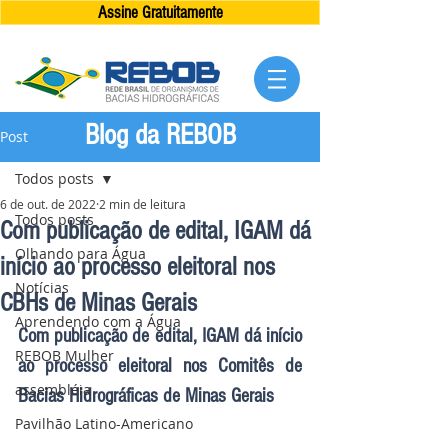
Assine Gratuitamente
Blog da REBOB
Post
Todos posts
6 de out. de 2022
2 min de leitura
Todos posts
Com publicação de edital, IGAM dá
Olhando para Água
início ao processo eleitoral nos
Notícias
CBHs de Minas Gerais
Aprendendo com a Água
Com publicação de edital, IGAM dá início 
REBOB Mulher
ao processo eleitoral nos Comitês de 
assembléia
Bacias Hidrográficas de Minas Gerais
Pavilhão Latino-Americano