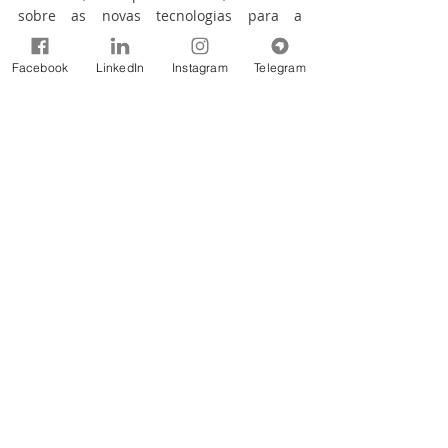
sobre as novas tecnologias para a 
agricultura e o papel do segmento na 
preservação das águas.
Facebook
LinkedIn
Instagram
Telegram
Apresentação de trabalhos
Durante o evento, os trabalhos 
submetidos e aprovados foram expostos 