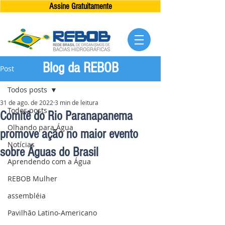
Assine Gratuitamente
Blog da REBOB
Post
Todos posts
31 de ago. de 2022
3 min de leitura
Todos posts
Comitê do Rio Paranapanema
Olhando para Água
promove ação no maior evento
Notícias
sobre Águas do Brasil
Aprendendo com a Água
REBOB Mulher
assembléia
Pavilhão Latino-Americano