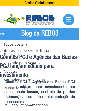
Assine Gratuitamente
Blog da REBOB
Post
Todos posts
28 de mar. de 2022
3 min de leitura
Todos posts
Comitês PCJ e Agência das Bacias
Olhando para Água
PCJ lançam editais para
Notícias
investimento
Aprendendo com a Água
Comitês PCJ e Agência das Bacias PCJ 
lançam editais para investimento em 
REBOB Mulher
saneamento básico, controle de perdas 
assembléia
hídricas, saneamento rural e proteção de 
mananciais
Pavilhão Latino-Americano