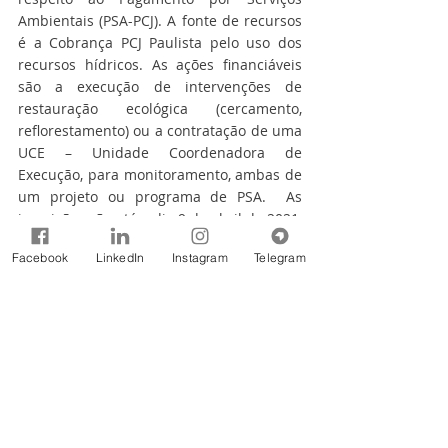
Ambientais (PSA-PCJ). A fonte de recursos 
é a Cobrança PCJ Paulista pelo uso dos 
recursos hídricos. As ações financiáveis 
são a execução de intervenções de 
restauração ecológica (cercamento, 
reflorestamento) ou a contratação de uma 
UCE – Unidade Coordenadora de 
Execução, para monitoramento, ambas de 
um projeto ou programa de PSA.  As 
inscrições vão até o dia 9 de abril de 2021,
Facebook
LinkedIn
Instagram
Telegram
Para saber sobre os requisitos para 
inscrição, as listas de municípios 
prioritários e outras informações, acesse 
o link: 
https://agencia.baciaspcj.org.br/assessori
a-ambiental/editais/
“Os editais da Política de Mananciais PCJ 
são mecanismos importantíssimos para a 