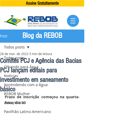
Assine Gratuitamente
Blog da REBOB
Post
Todos posts
28 de mar. de 2022
3 min de leitura
Todos posts
Comitês PCJ e Agência das Bacias
Olhando para Água
PCJ lançam editais para
Notícias
investimento em saneamento
Aprendendo com a Água
básico
REBOB Mulher
Prazo de inscrição começou na quarta-
assembléia
feira, dia 10
Pavilhão Latino-Americano