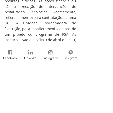
recursos hídricos. As ações financiáveis 
são a execução de intervenções de 
restauração ecológica (cercamento, 
reflorestamento) ou a contratação de uma 
UCE – Unidade Coordenadora de 
Execução, para monitoramento, ambas de 
um projeto ou programa de PSA. As 
inscrições vão até o dia 9 de abril de 2021, 
Para saber sobre os requisitos para 
inscrição, as listas de municípios 
Facebook
LinkedIn
Instagram
Telegram
prioritários e outras informações, acesse 
o link: 
https://agencia.baciaspcj.org.br/assessori
a-ambiental/editais/
"Os editais da Política de Mananciais PCJ 
são mecanismos importantíssimos para a 
ampliação da escala de implementação 
das ações previstas no Plano das Bacias 
PCJ, na temática relacionada a Proteção 