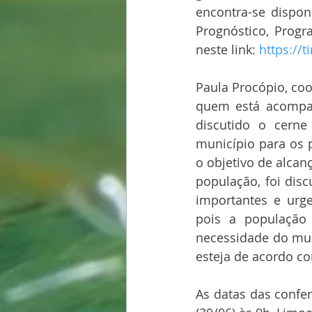
encontra-se disponí
Prognóstico, Progr
neste link: 
https://
Paula Procópio, coo
quem está acompan
discutido o cern
município para os 
o objetivo de alcan
população, foi disc
importantes e urge
pois a população
necessidade do mun
esteja de acordo c
As datas das conferê