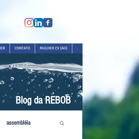
HER
CONTATO
MULHER CV (All)
.
Blog da REBOB
assembléia