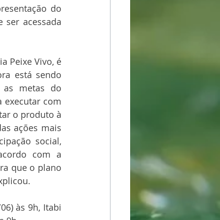
resentação do 
 ser acessada 
 Peixe Vivo, é 
ra está sendo 
 as metas do 
a executar com 
ar o produto à 
das ações mais 
ipação social, 
acordo com a 
a que o plano 
xplicou.
6) às 9h, Itabi 