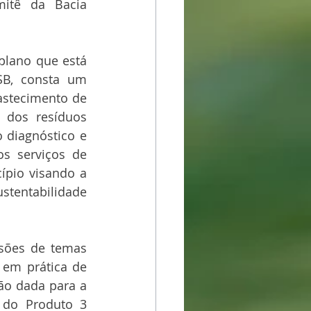
itê da Bacia 
plano que está 
B, consta um 
astecimento de 
 dos resíduos 
 diagnóstico e 
s serviços de 
pio visando a 
stentabilidade 
sões de temas 
em prática de 
o dada para a 
 do Produto 3 