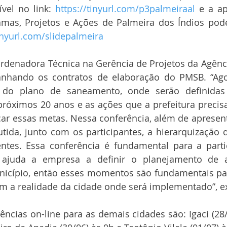
vel no link: 
https://tinyurl.com/p3palmeiraal
 e a ap
amas, Projetos e Ações de Palmeira dos Índios pode
tinyurl.com/slidepalmeira
rdenadora Técnica na Gerência de Projetos da Agência
hando os contratos de elaboração do PMSB. “Ago
e do plano de saneamento, onde serão definidas
próximos 20 anos e as ações que a prefeitura precis
çar essas metas. Nessa conferência, além de apresent
utida, junto com os participantes, a hierarquização 
ntes. Essa conferência é fundamental para a partic
 ajuda a empresa a definir o planejamento de 
icípio, então esses momentos são fundamentais par
om a realidade da cidade onde será implementado”, e
ncias on-line para as demais cidades são: Igaci (28/0