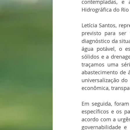
contempladas, e 
Hidrográfica do Rio
Letícia Santos, re
previsto para ser
diagnóstico da sit
água potável, o e
sólidos e a drenag
traçamos uma séri
abastecimento de á
universalização do 
econômica, transpar
Em seguida, foram 
específicos e os p
acordo com a urgên
governabilidade e