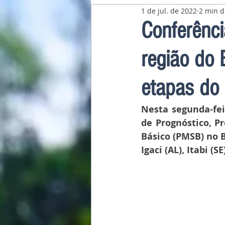
1 de jul. de 2022
2 min d
Pavilhão Latino-Americano
Conferênci
região do 
etapas do
Nesta segunda-fei
de Prognóstico, P
Básico (PMSB) no B
Igaci (AL), Itabi (