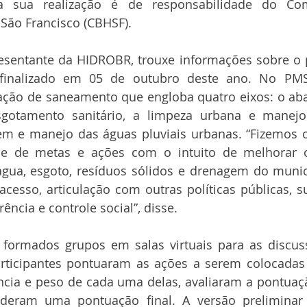
a sua realização é de responsabilidade do Com
 São Francisco (CBHSF).
presentante da HIDROBR, trouxe informações sobre o 
 finalizado em 05 de outubro deste ano. No PMS
uação de saneamento que engloba quatro eixos: o ab
sgotamento sanitário, a limpeza urbana e manejo
em e manejo das águas pluviais urbanas. “Fizemos o
e de metas e ações com o intuito de melhorar o
gua, esgoto, resíduos sólidos e drenagem do municí
acesso, articulação com outras políticas públicas, su
ência e controle social”, disse.
formados grupos em salas virtuais para as discus
articipantes pontuaram as ações a serem colocadas 
cia e peso de cada uma delas, avaliaram a pontuaçã
 deram uma pontuação final. A versão preliminar