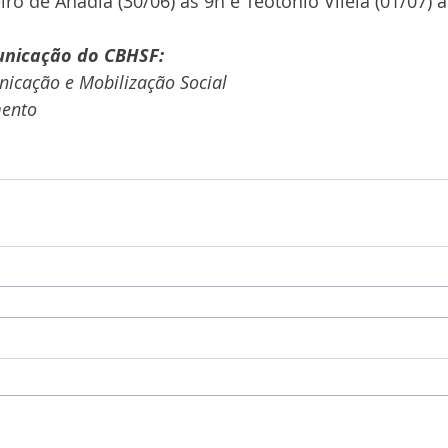
iro de Anadia (30/06) às 9h e Teotônio Vilela (01/07) à
unicação do CBHSF:
icação e Mobilização Social
mento