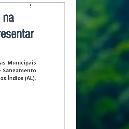
 na
resentar
as Municipais 
de Saneamento 
s Índios (AL), 