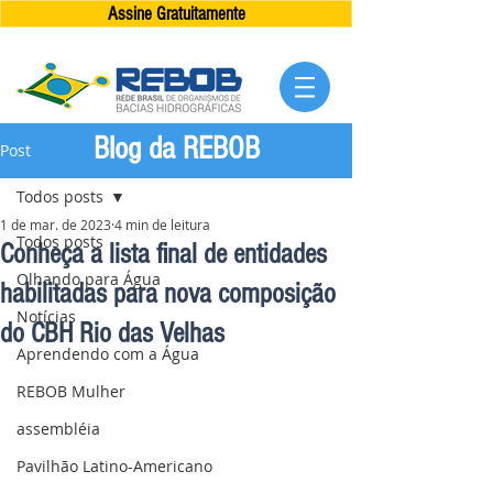
Assine Gratuitamente
Blog da REBOB
Post
Todos posts
1 de mar. de 2023
4 min de leitura
Todos posts
Conheça a lista final de entidades
Olhando para Água
habilitadas para nova composição
Notícias
do CBH Rio das Velhas
Aprendendo com a Água
REBOB Mulher
assembléia
Pavilhão Latino-Americano