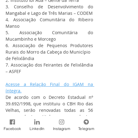
2. Instituto Ibi Aua – Gente da Terra
3. Conselho de Desenvolvimento do 
Mangabal e Lago de Três Marias – CODEM
4. Associação Comunitária do Ribeiro 
Manso
5. Associação Comunitária do 
Mucambinho e Morcego
6. Associação de Pequenos Produtores 
Rurais do Morro da Cabeça do Município
de Felixlândia
7. Associação dos Feirantes de Felixlândia 
– ASFEF
Acesse a Relação Final do IGAM na 
íntegra.
De acordo com o Decreto Estadual nº 
39.692/1998, que instituiu o CBH Rio das 
Velhas, serão renovadas todas as 56 
vagas, dentre titulares e suplentes, 
distribuídas entre os segmentos de forma 
Facebook
LinkedIn
Instagram
Telegram
paritária:
14 vagas para o Poder Público 