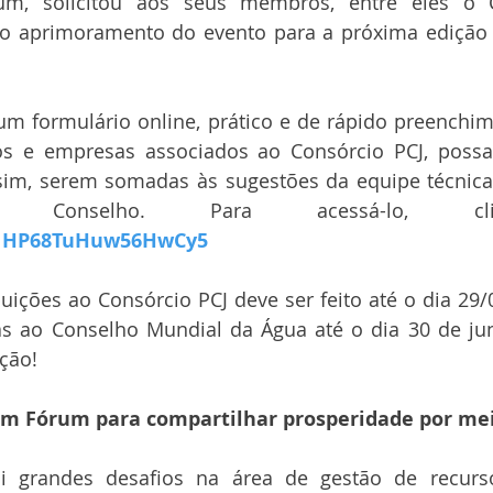
m, solicitou aos seus membros, entre eles o Co
 o aprimoramento do evento para a próxima edição q
um formulário online, prático e de rápido preenchim
os e empresas associados ao Consórcio PCJ, possa
ssim, serem somadas às sugestões da equipe técnica
o Conselho. Para acessá-lo, c
e/1HP68TuHuw56HwCy5
uições ao Consórcio PCJ deve ser feito até o dia 29/0
s ao Conselho Mundial da Água até o dia 30 de ju
ção!
 Um Fórum para compartilhar prosperidade por me
i grandes desafios na área de gestão de recurso