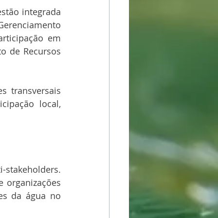
stão integrada 
Gerenciamento 
rticipação em 
o de Recursos 
s transversais 
cipação local, 
stakeholders. 
e organizações 
es da água no 