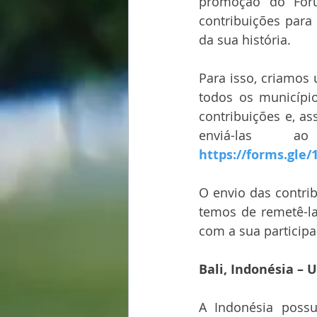
promoção do Fóru
contribuições para
da sua história.
Para isso, criamos 
todos os municípi
contribuições e, a
enviá-las a
https://forms.gl
O envio das contrib
temos de remetê-la
com a sua participa
Bali, Indonésia –
A Indonésia possu