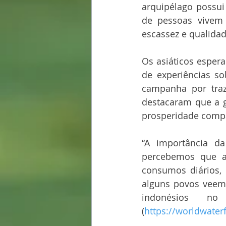
arquipélago possui
de pessoas vivem 
escassez e qualidad
Os asiáticos esper
de experiências so
campanha por traz
destacaram que a g
prosperidade compa
“A importância d
percebemos que a 
consumos diários, p
alguns povos veem 
indonésios 
(
https://worldwate