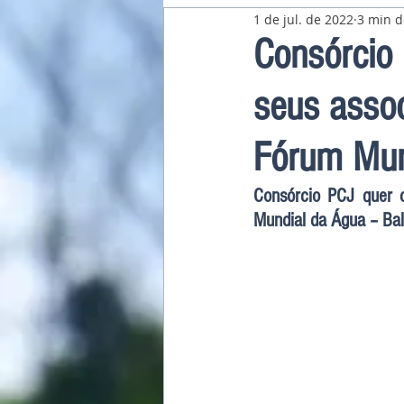
1 de jul. de 2022
3 min d
Pavilhão Latino-Americano
Consórcio 
seus asso
Fórum Mun
Consórcio PCJ quer 
Mundial da Água – Bal