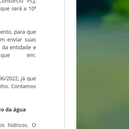
nsórcio PCJ, 
ue será a 10ª 
ento, para que 
m enviar suas 
 da entidade e 
lique em:
6/2022, já que 
nho. Contamos 
io da água
s hídricos. O 