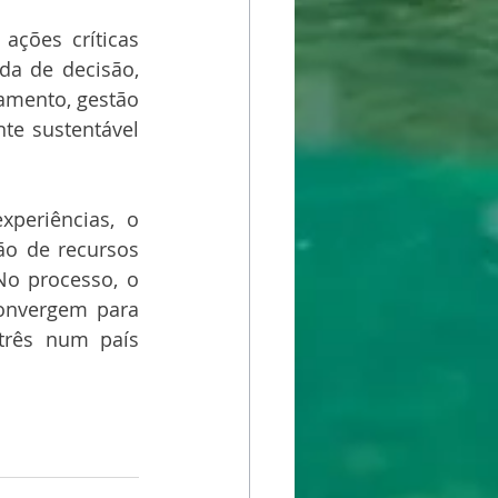
ções críticas 
da de decisão, 
amento, gestão 
e sustentável 
periências, o 
o de recursos 
o processo, o 
convergem para 
três num país 