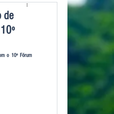
o de
 10º
om o 10º Fórum 