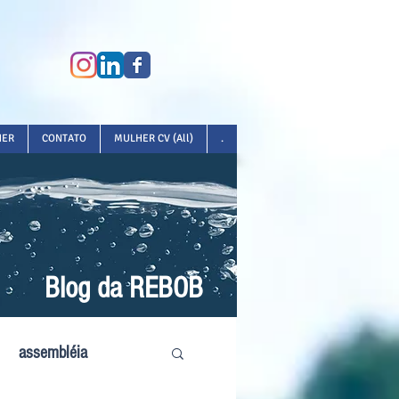
HER
CONTATO
MULHER CV (All)
.
Blog da REBOB
assembléia