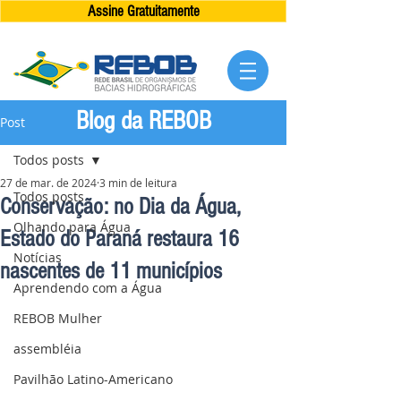
Assine Gratuitamente
Blog da REBOB
Post
Todos posts
27 de mar. de 2024
3 min de leitura
Todos posts
Conservação: no Dia da Água,
Olhando para Água
Estado do Paraná restaura 16
Notícias
nascentes de 11 municípios
Aprendendo com a Água
REBOB Mulher
assembléia
Pavilhão Latino-Americano