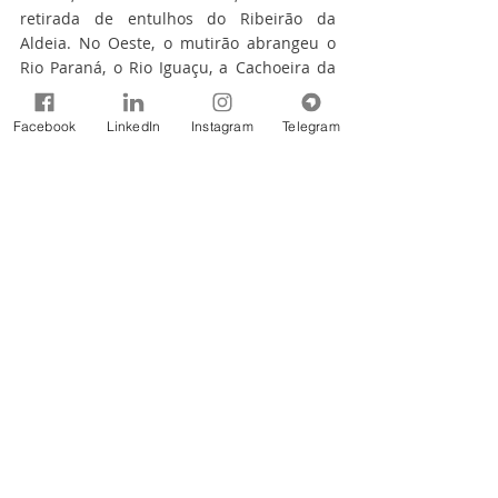
retirada de entulhos do Ribeirão da 
Aldeia. No Oeste, o mutirão abrangeu o 
Rio Paraná, o Rio Iguaçu, a Cachoeira da 
Trilha do Eremita e uma parte do Rio 
Carimã, em Foz do Iguaçu; o Rio Bola de 
Facebook
LinkedIn
Instagram
Telegram
Ouro, em Ramilândia; e o lago municipal 
de Missal.
DIA MUNDIAL DA ÁGUA –
 A data foi 
criada em 1992 pela Organização das 
Nações Unidas (ONU). Em 2024, o tema 
doi "Água para a Paz", para reforçar a 
importância do papel da água na 
promoção da harmonia e na prevenção 
de conflitos. Já no Brasil, o tema deste ano 
foi “A Água nos Une, o Clima nos Move”, 
definido pela Agência Nacional de Águas 
e Saneamento Básico (ANA), vinculado ao 
governo federal, como forma de destacar 
os impactos das mudanças climáticas 