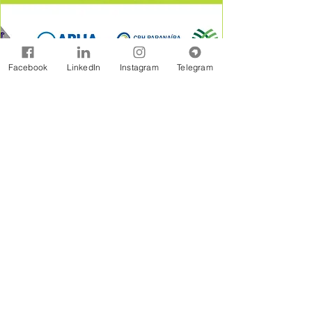
Facebook
LinkedIn
Instagram
Telegram
A Rede Brasil de Organismos de Bacias
Hidrográficas - REBOB é uma entidade sem
fins lucrativos constituída na forma jurídicos de
Associação Civil, formada por associações e
consórcios de municípios, associações de
usuários, comitês de bacia e outras
organizações afins, estabelecidas em âmbito
de bacias hidrográficas.
Assine Gratuitamente