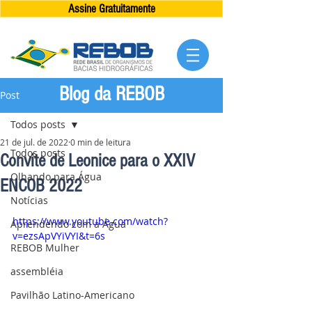
Assine Gratuitamente
Blog da REBOB
Post
Todos posts
21 de jul. de 2022
0 min de leitura
Todos posts
Convite de Leonice para o XXIV
Olhando para Água
ENCOB 2022
Notícias
https://www.youtube.com/watch?
Aprendendo com a Água
v=ezsApVYiVYI&t=6s
REBOB Mulher
assembléia
Pavilhão Latino-Americano