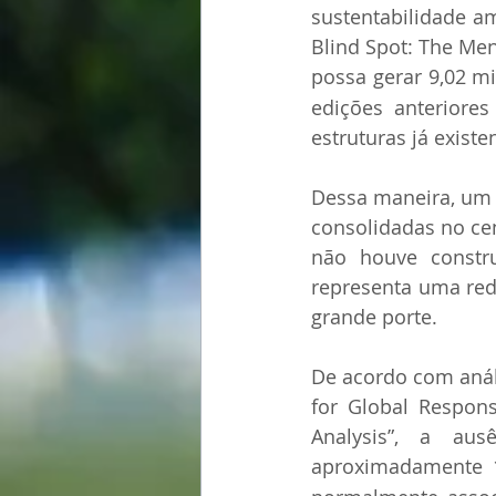
sustentabilidade am
Blind Spot: The Me
possa gerar 9,02 m
edições anteriores
estruturas já existe
Dessa maneira, um d
consolidadas no cen
não houve constru
representa uma red
grande porte.
De acordo com análi
for Global Respons
Analysis”, a au
aproximadamente 