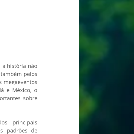
a história não 
 também pelos 
s megaeventos 
á e México, o 
rtantes sobre 
s principais 
s padrões de 