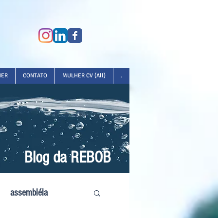
HER
CONTATO
MULHER CV (All)
.
Blog da REBOB
assembléia