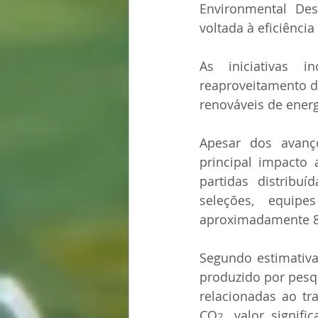
Environmental Des
voltada à eficiênci
As iniciativas i
reaproveitamento de
renováveis de energ
Apesar dos avanço
principal impacto 
partidas distribu
seleções, equipe
aproximadamente 86
Segundo estimativas
produzido por pesqu
relacionadas ao tr
CO
, valor signif
2