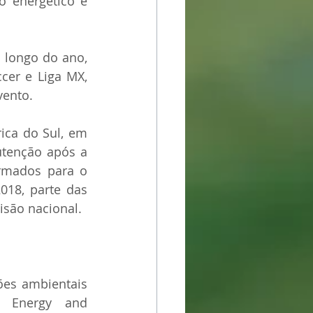
 energético e 
 longo do ano, 
cer e Liga MX, 
vento.
ca do Sul, em 
tenção após a 
rmados para o 
018, parte das 
isão nacional.
es ambientais 
 Energy and 