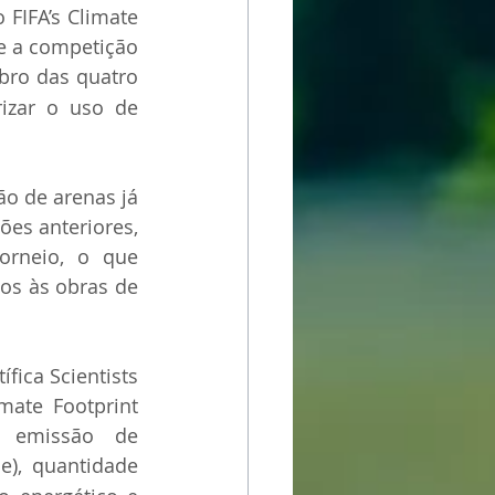
FIFA’s Climate 
e a competição 
bro das quatro 
izar o uso de 
o de arenas já 
es anteriores, 
rneio, o que 
os às obras de 
ica Scientists 
mate Footprint 
 emissão de 
e), quantidade 
2