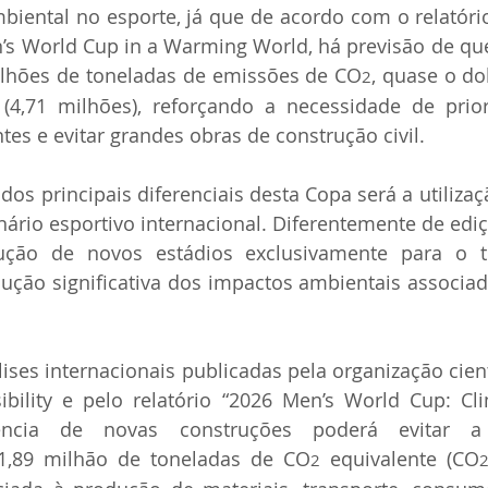
biental no esporte, já que de acordo com o relatório 
n’s World Cup in a Warming World, há previsão de qu
ilhões de toneladas de emissões de CO
, quase o do
2
 (4,71 milhões), reforçando a necessidade de prior
ntes e evitar grandes obras de construção civil.
os principais diferenciais desta Copa será a utilizaçã
ário esportivo internacional. Diferentemente de ediçõ
ção de novos estádios exclusivamente para o to
ução significativa dos impactos ambientais associad
ses internacionais publicadas pela organização científ
ibility e pelo relatório “2026 Men’s World Cup: Cli
sência de novas construções poderá evitar a
1,89 milhão de toneladas de CO
 equivalente (CO
2