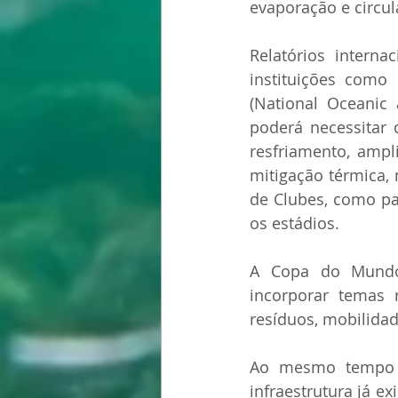
evaporação e circul
Relatórios interna
instituições como
(National Oceanic
poderá necessitar 
resfriamento, ampl
mitigação térmica,
de Clubes, como pa
os estádios.
A Copa do Mundo 
incorporar temas r
resíduos, mobilida
Ao mesmo tempo e
infraestrutura já e