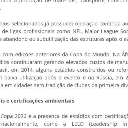
ada à produção de materiais, transporte, consumo
.
ádios selecionados já possuem operação contínua ao
 de ligas profissionais como NFL, Major League Soc
e abandono ou subutilização das estruturas após o e
a com edições anteriores da Copa do Mundo. Na Áfri
ádios continuaram gerando elevados custos de manu
sil, em 2014, alguns estádios construídos ou refo
m baixa utilização após o evento e na Rússia, em 2
da em cidades sem tradição de clubes da primeira div
is e certificações ambientais
Copa 2026 é a presença de estádios com certificaçõ
ernacionalmente, como a LEED (Leadership in