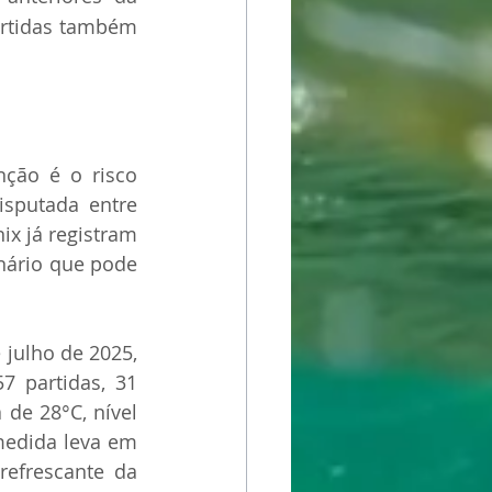
rtidas também 
ão é o risco 
sputada entre 
x já registram 
nário que pode 
julho de 2025, 
 partidas, 31 
e 28°C, nível 
medida leva em 
refrescante da 