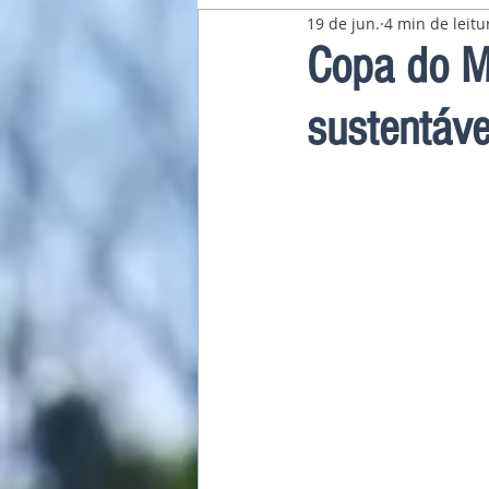
19 de jun.
4 min de leitu
Pavilhão Latino-Americano
Copa do M
sustentáve