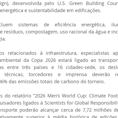
ign), desenvolvida pelo U.S. Green Building Coun
a energética e sustentabilidade em edificações.
ncluem sistemas de eficiência energética, ilu
 resíduos, compostagem, uso racional da água e ince
ia.
s relacionados à infraestrutura, especialistas 
ambiental da Copa 2026 estará ligado ao transpor
ídas entre três países e 16 cidades-sede, os des
s técnicas, torcedores e imprensa deverão r
% das emissões totais de carbono do torneio.
 do relatório “2026 Men’s World Cup: Climate Footpr
isadores ligados à Scientists for Global Responsibilit
ansporte poderão alcançar cerca de 7,72 milhões de
icativamente superior à média histórica de edições 