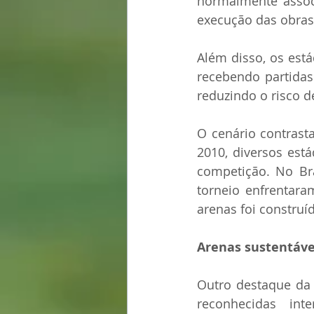
normalmente associ
execução das obras
Além disso, os est
recebendo partidas
reduzindo o risco d
O cenário contrast
2010, diversos est
competição. No Bra
torneio enfrentara
arenas foi construí
Arenas sustentáve
Outro destaque da 
reconhecidas int