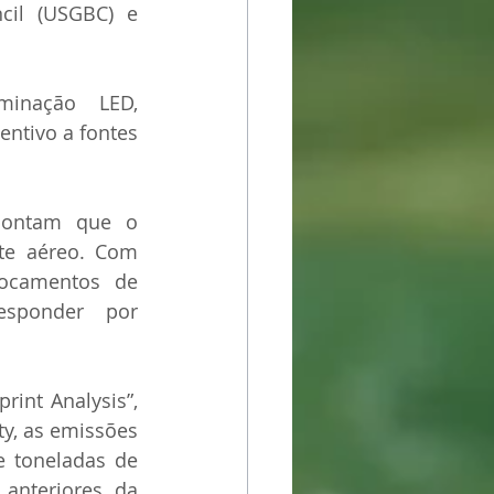
cil (USGBC) e 
minação LED, 
ntivo a fontes 
apontam que o 
te aéreo. Com 
locamentos de 
esponder por 
int Analysis”, 
y, as emissões 
 toneladas de 
anteriores da 