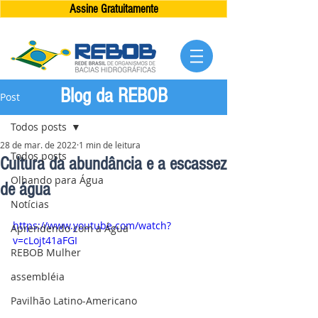
Assine Gratuitamente
Blog da REBOB
Post
Todos posts
28 de mar. de 2022
1 min de leitura
Todos posts
Cultura da abundância e a escassez
Olhando para Água
de água
Notícias
https://www.youtube.com/watch?
Aprendendo com a Água
v=cLojt41aFGI
REBOB Mulher
assembléia
Pavilhão Latino-Americano