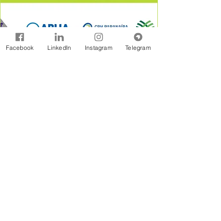
Facebook
LinkedIn
Instagram
Telegram
A Rede Brasil de Organismos de Bacias
Hidrográficas - REBOB é uma entidade sem
fins lucrativos constituída na forma jurídicos de
Associação Civil, formada por associações e
consórcios de municípios, associações de
usuários, comitês de bacia e outras
organizações afins, estabelecidas em âmbito
de bacias hidrográficas.
Assine Gratuitamente