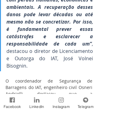
ambientais. A recuperação desses 
danos pode levar décadas ou até 
mesmo não se concretizar. Por isso, 
é fundamental prever essas 
catástrofes e esclarecer a 
responsabilidade de cada um”
, 
destacou o diretor de Licenciamento 
e Outorga do IAT, José Volnei 
Bisognin.
O coordenador de Segurança de 
Barragens do IAT, engenheiro civil Osneri 
Andriolli, destacou que a 
responsabilidade dos órgãos, instituições 
e empreendedores é definida pelas Leis 
Facebook
LinkedIn
Instagram
Telegram
12.334/2010 e 14.066/2020. Esta última 
altera alguns artigos da primeira, feita em 
2010, com o objetivo de melhor definir 
informações com dificuldade de 