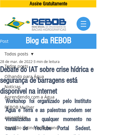
Assine Gratuitamente
Blog da REBOB
Post
Todos posts
28 de mar. de 2022
3 min de leitura
Todos posts
Debate do IAT sobre crise hídrica e
Olhando para Água
segurança de barragens está
Notícias
disponível na internet
Aprendendo com a Água
Workshop foi organizado pelo Instituto 
REBOB Mulher
Água e Terra e as palestras podem ser 
assembléia
visualizadas a qualquer momento no 
Pavilhão Latino-Americano
canal do YouTube Portal Sedest. 