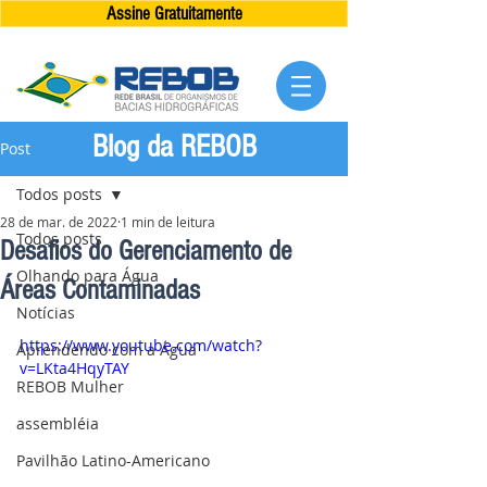
Assine Gratuitamente
Blog da REBOB
Post
Todos posts
28 de mar. de 2022
1 min de leitura
Todos posts
Desafios do Gerenciamento de
Olhando para Água
Áreas Contaminadas
Notícias
https://www.youtube.com/watch?
Aprendendo com a Água
v=LKta4HqyTAY
REBOB Mulher
assembléia
Pavilhão Latino-Americano