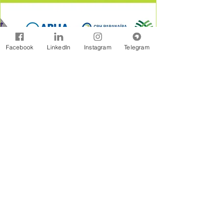
Facebook
LinkedIn
Instagram
Telegram
A Rede Brasil de Organismos de Bacias
Hidrográficas - REBOB é uma entidade sem
fins lucrativos constituída na forma jurídicos de
Associação Civil, formada por associações e
consórcios de municípios, associações de
usuários, comitês de bacia e outras
organizações afins, estabelecidas em âmbito
de bacias hidrográficas.
Assine Gratuitamente