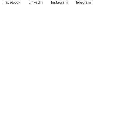
Facebook
LinkedIn
Instagram
Telegram
Saiba mais sobre o Programa Água 
Brasileiras
Fonte: Ministério do Desenvolvimento 
Regional
Notícias
Comentários
Escreva um comentário