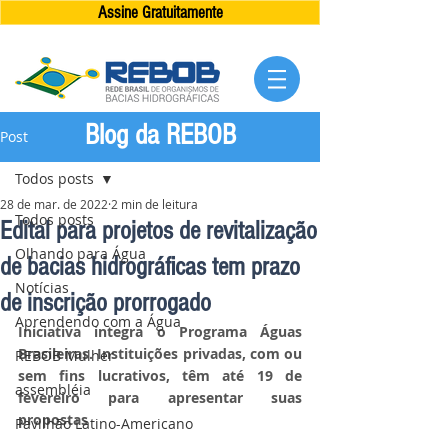
Assine Gratuitamente
Blog da REBOB
Post
Todos posts
28 de mar. de 2022
2 min de leitura
Todos posts
Edital para projetos de revitalização
Olhando para Água
de bacias hidrográficas tem prazo
Notícias
de inscrição prorrogado
Aprendendo com a Água
Iniciativa integra o Programa Águas 
Brasileiras. Instituições privadas, com ou 
REBOB Mulher
sem fins lucrativos, têm até 19 de 
assembléia
fevereiro para apresentar suas 
propostas
Pavilhão Latino-Americano