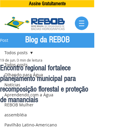
Assine Gratuitamente
Blog da REBOB
Post
Todos posts
19 de jun.
3 min de leitura
Todos posts
Encontro regional fortalece
Olhando para Água
planejamento municipal para
Notícias
recomposição florestal e proteção
Aprendendo com a Água
de mananciais
REBOB Mulher
assembléia
Pavilhão Latino-Americano