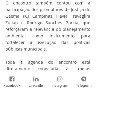
O encontro também contou com a 
participação dos promotores de Justiça do 
Gaema PCJ Campinas, Flávia Travaglini 
Zulian e Rodrigo Sanches Garcia, que 
reforçaram a relevância do planejamento 
ambiental como instrumento para 
fortalecer a execução das políticas 
públicas municipais.
Toda a agenda do encontro está 
diretamente conectada às metas 
estabelecidas pelo Plano das Bacias PCJ, 
especialmente no âmbito do Caderno 
Facebook
LinkedIn
Instagram
Telegram
Temático de Recomposição Florestal e da 
Política de Mananciais PCJ. A iniciativa 
reforça a integração entre os municípios, 
o Ministério Público e a Agência das 
Bacias PCJ na construção de estratégias 
regionais voltadas à recuperação 
ambiental, à proteção dos mananciais, à 