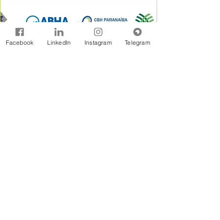
Facebook
LinkedIn
Instagram
Telegram
A Rede Brasil de Organismos de Bacias
Hidrográficas - REBOB é uma entidade sem
fins lucrativos constituída na forma jurídicos de
Associação Civil, formada por associações e
consórcios de municípios, associações de
usuários, comitês de bacia e outras
organizações afins, estabelecidas em âmbito
de bacias hidrográficas.
Assine Gratuitamente