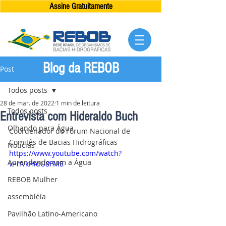
Assine Gratuitamente
Blog da REBOB
Post
Todos posts
28 de mar. de 2022
1 min de leitura
Todos posts
Entrevista com Hideraldo Buch
Olhando para Água
Coordenador do Fórum Nacional de 
Comitês de Bacias Hidrográficas
Notícias
https://www.youtube.com/watch?
Aprendendo com a Água
v=nVkHidU8FM8
REBOB Mulher
assembléia
Pavilhão Latino-Americano