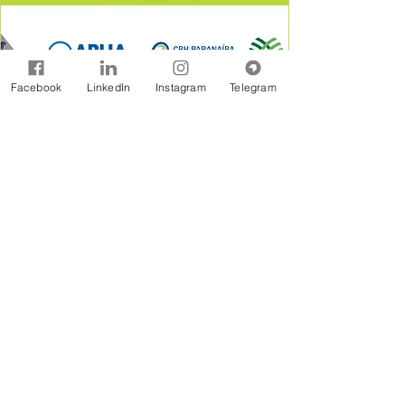
Facebook
LinkedIn
Instagram
Telegram
A Rede Brasil de Organismos de Bacias
Hidrográficas - REBOB é uma entidade sem
fins lucrativos constituída na forma jurídicos de
Associação Civil, formada por associações e
consórcios de municípios, associações de
usuários, comitês de bacia e outras
organizações afins, estabelecidas em âmbito
de bacias hidrográficas.
Assine Gratuitamente