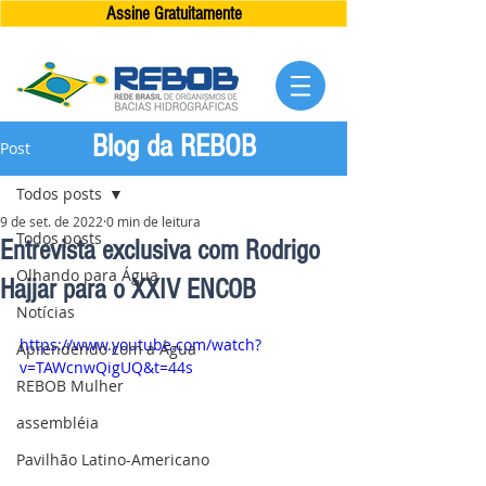
Assine Gratuitamente
Blog da REBOB
Post
Todos posts
9 de set. de 2022
0 min de leitura
Todos posts
Entrevista exclusiva com Rodrigo
Olhando para Água
Hajjar para o XXIV ENCOB
Notícias
https://www.youtube.com/watch?
Aprendendo com a Água
v=TAWcnwQigUQ&t=44s
REBOB Mulher
assembléia
Pavilhão Latino-Americano